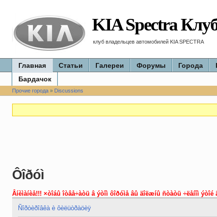
KIA Spectra Клу
клуб владельцев автомобилей KIA SPECTRA
Главная
Статьи
Галереи
Форумы
Города
Бардачок
Прочие города
»
Discussions
Ôîðóì
Âíèìàíèå!!! ×òîáû îòâå÷àòü â ýòîì ôîðóìå âû äîëæíû ñòàòü ÷ëåíîì ýòîé 
Ñîðòèðîâêà è ôèëüòðàöèÿ