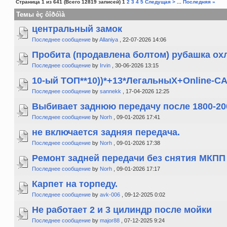
Страница 1 из 641 (Всего 12819 записей) 1
2
3
4
5
Следущая >
...
Последняя »
Темы èç ôîðóìà
центральный замок
Последнее сообщение
by
Allaniya
, 22-07-2026 14:06
Пробита (продавлена болтом) рубашка охлаж
Последнее сообщение
by
Irvin
, 30-06-2026 13:15
10-ый ТОП**10))*+13*ЛегальныХ+Online-CAS
Последнее сообщение
by
sannekk
, 17-04-2026 12:25
Выбивает заднюю передачу после 1800-2000
Последнее сообщение
by
Norh
, 09-01-2026 17:41
не включается задняя передача.
Последнее сообщение
by
Norh
, 09-01-2026 17:38
Ремонт задней передачи без снятия МКПП
Последнее сообщение
by
Norh
, 09-01-2026 17:17
Карпет на торпеду.
Последнее сообщение
by
avk-006
, 09-12-2025 0:02
Не работает 2 и 3 цилиндр после мойки
Последнее сообщение
by
major88
, 07-12-2025 9:24