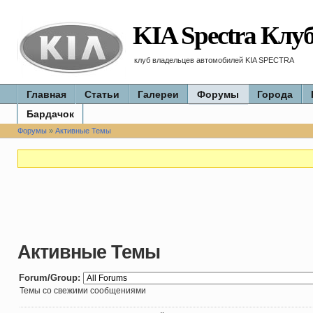
KIA Spectra Клу
клуб владельцев автомобилей KIA SPECTRA
Главная
Статьи
Галереи
Форумы
Города
Бардачок
Форумы
»
Активные Темы
Активные Темы
Forum/Group:
Темы со свежими сообщениями