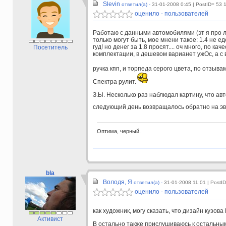
Slevin
ответил(а) -
31-01-2008 0:45
| PostID= 53 
оценило - пользователей
Работаю с данными автомобилями (эт я про ла
только могут быть, мое мнени такое: 1.4 не ед
гуд! но денег за 1.8 просят.... оч много, по ка
Посетитель
комплектации, в дешевом варианет ужОс, а с 
ручка кпп, и торпеда серого цвета, по отзыва
Спектра рулит.
З.Ы. Несколько раз наблюдал картину, что авт
следующий день возвращалось обратно на эва
Оптима, черный.
bla
Володя, Я
ответил(а) -
31-01-2008 11:01
| PostI
оценило - пользователей
как художник, могу сказать, что дизайн кузова 
Активист
В остально также прислушиваюсь к остальны