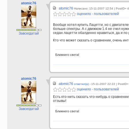
atomic76
atomic76
Написано: 15-11-2007 12:54
| PostID= 
оценило - пользователей
Вообще хотел купить Лацетти, но с двигател
больше спектры. А с движком 1.4 не счел нуж
седан лацетти обалденно нравиться, да и по 
Завсегдатай
Кто что может сказать о сравнении, очень инт
Ближнего света!
atomic76
atomic76
ответил(а) -
15-11-2007 22:22
| PostID=
оценило - пользователей
Есть кто-нить сказать что-нибудь о сравнени
отзывы!
Завсегдатай
Ближнего света!