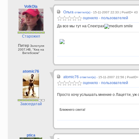
VolkOla
Ольга
ответил(а) -
15-11-2007 22:33
| PostID= 43
оценило - пользователей
Да все мы тут на Спектрах
Старожил
Питер
Золотуля
2007,НВ, "Киа на
Витебском"
atomic76
atomic76
ответил(а) -
15-11-2007 22:56
| PostID=
оценило - пользователей
Просто хочу услышать мнение о Лацетти, уж 
Завсегдатай
Ближнего света!
ptica