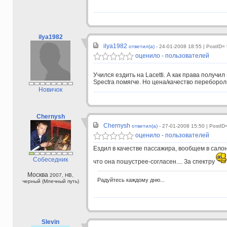
ilya1982
ilya1982
ответил(а) -
24-01-2008 18:55
| PostID=
оценило - пользователей
Учился ездить на Lacetti. А как права получил 
Spectra помягче. Но цена/качество переборол
Новичок
Chernysh
Chernysh
ответил(а) -
27-01-2008 15:50
| PostID
оценило - пользователей
Ездил в качестве пассажира, вообщем в салон
Собеседник
что она пошустрее-согласен.... За спектру
Москва
2007, HB,
Радуйтесь каждому дню...
черный (Млечный путь)
Slevin