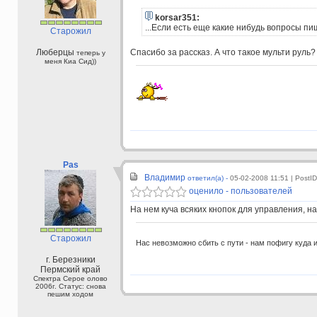
korsar351:
...Если есть еще какие нибудь вопросы пи
Старожил
Люберцы
Спасибо за рассказ. А что такое мульти руль?
теперь у
меня Киа Сид))
Pas
Владимир
ответил(а) -
05-02-2008 11:51
| PostI
оценило - пользователей
На нем куча всяких кнопок для управления, нап
Старожил
Нас невозможно сбить с пути - нам пофигу куда ид
г. Березники
Пермский край
Спектра Серое олово
2006г. Статус: снова
пешим ходом