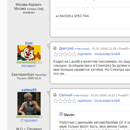
Москва-Киржач-
Москва
теперь СИД
комфорт
из ВАЗОВ в SPECTRA
Dale
Дмитрий
ответил(а) -
31-01-2008 21:28
| PostID=
оценило - пользователей
Ездил на Lacetti в качестве пассажира, по о
слышно. (в общем как и в Спектре) За рулем н
Активист
мне больше нравится хэтчбек. Но Спектра нра
что-ли.
Екатеринбург
Hyundai
Tucson 4WD GLS
sabina65
Евгений
ответил(а) -
01-02-2008 14:22
| PostID=
оценило - пользователей
Slevin:
Старожил
Работаю с данными автомобилями (эт я пр
каие только могут быть, мое мнени такое: 
М.О. г. Пушкино