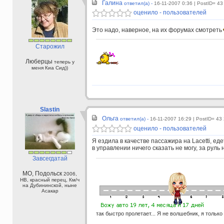
Галина
ответил(а) -
16-11-2007 0:36
| PostID= 43
оценило - пользователей
Это надо, наверное, на их форумах смотреть
Старожил
Люберцы
теперь у
меня Киа Сид))
Slastin
Ольга
ответил(а) -
16-11-2007 16:29
| PostID= 43
оценило - пользователей
Я ездила в качестве пассажира на Lacetti, еде
в управлении ничего сказать не могу, за руль
Завсегдатай
МО, Подольск
2006,
НВ, красный перец, Км/ч
на Дубининской, ныне
Асакар
так быстро пролетает... Я не волшебник, я только 