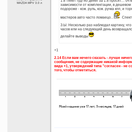
1.8 тянет гуд! но денег за 1.8 просят.... оч
MAZDA MPV 3.0 л
зависимости от комплектации, в дешевом 
подороже - кож. руль, кож. ручка кпп, и то
мастеров авто часто ломаецо...
Спект
З.Ы. Несколько раз наблюдал картину, что 
часов или на следующий день возвращалось
делайте выводы
+1
2.14 Если вам нечего сказать - лучше ничег
сообщения, не содержащие никакой информ
вида +1, утверждений типа "согласен - не 
того, чтобы отметиться.