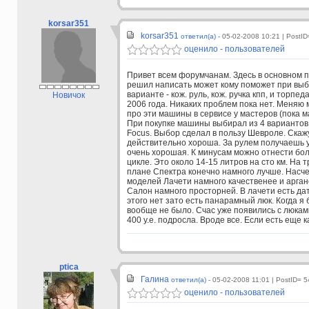
korsar351
korsar351
ответил(а) -
05-02-2008 10:21
| PostID
оценило - пользователей
Привет всем форумчанам. Здесь в основном 
решил написать может кому поможет при выбо
варианте - кож. руль, кож. ручка кпп, и торпед
Новичок
2006 года. Никаких проблем пока нет. Меняю
про эти машины в сервисе у мастеров (пока 
При покупке машины выбирал из 4 вариантов: KI
Focus. Выбор сделал в пользу Шевроле. Скаж
действительно хороша. За рулем получаешь 
очень хорошая. К минусам можно отнести бол
цикле. Это около 14-15 литров на сто км. На т
плане Спектра конечно намного лучше. Насче
моделей Лачети намного качественее и арган
Салон намного просторней. В лачети есть дат
этого нет зато есть панарамный люк. Когда я
вообще не было. Счас уже появились с люкам
400 у.е. подросла. Вроде все. Если есть еще
ptica
Галина
ответил(а) -
05-02-2008 11:01
| PostID= 5
оценило - пользователей