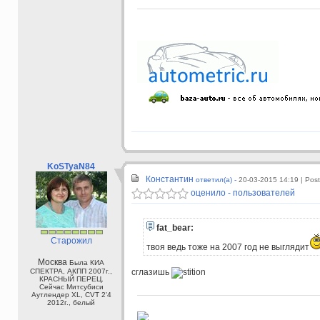
KoSTyaN84
Константин
ответил(а) -
20-03-2015 14:19
| Pos
оценило - пользователей
fat_bear:
Старожил
твоя ведь тоже на 2007 год не выглядит
Москва
Была КИА
СПЕКТРА, АКПП 2007г.,
сглазишь
КРАСНЫЙ ПЕРЕЦ.
Сейчас Митсубиси
Аутлендер XL, CVT 2'4
2012г., белый