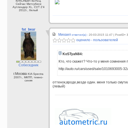
КРАСНЫЙ ПЕРЕЦ.
Сейчас Митсубиси
Аутлендер XL, CVT 2'4
2012г., белый
fat_bear
Михаил
ответил(а) -
20-03-2015 11:47
| PostID= 
оценило - пользователей
KoSTyaN84:
Кто, что скажет? Что-то у меня сомнения 
Собеседник
http://auto.ru/cars/used/sale/1010693005-32
г.Москва
KIA Spectra
2007г., МКПП, темно-
синяя
оттенок,вроде,везде один. меня только смут
(левый)