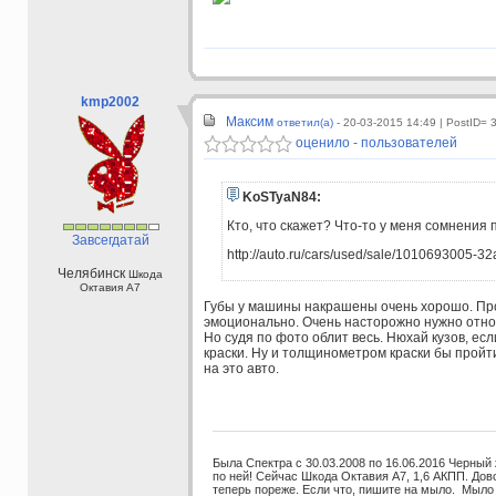
kmp2002
Максим
ответил(а) -
20-03-2015 14:49
| PostID= 
оценило - пользователей
KoSTyaN84:
Кто, что скажет? Что-то у меня сомнения 
Завсегдатай
http://auto.ru/cars/used/sale/1010693005-32
Челябинск
Шкода
Октавия А7
Губы у машины накрашены очень хорошо. Про
эмоционально. Очень насторожно нужно относ
Но судя по фото облит весь. Нюхай кузов, ес
краски. Ну и толщинометром краски бы пройти
на это авто.
Была Спектра с 30.03.2008 по 16.06.2016 Черный
по ней! Сейчас Шкода Октавия А7, 1,6 АКПП. До
теперь пореже. Если что, пишите на мыло. Мыло