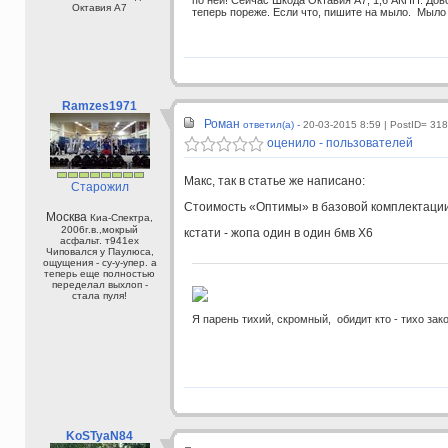
по ней! Сейчас Шкода Октавия А7, 1,6 АКПП. До
Октавия А7
теперь пореже. Если что, пишите на мыло. Мыло
Ramzes1971
Роман
ответил(а) -
20-03-2015 8:59
| PostID= 31
оценило - пользователей
Макс, так в статье же написано:
Старожил
Стоимость «Оптимы» в базовой комплектации 
Москва
Киа-Спектра,
2006г.в.,мокрый
кстати - жопа один в один бмв Х6
асфальт. т941ех
Чиповался у Паулюса,
ощущения - су-у-упер. а
теперь еще полностью
переделал выхлоп -
стала пуля!
Я парень тихий, скромный, обидит кто - тихо зак
KoSTyaN84