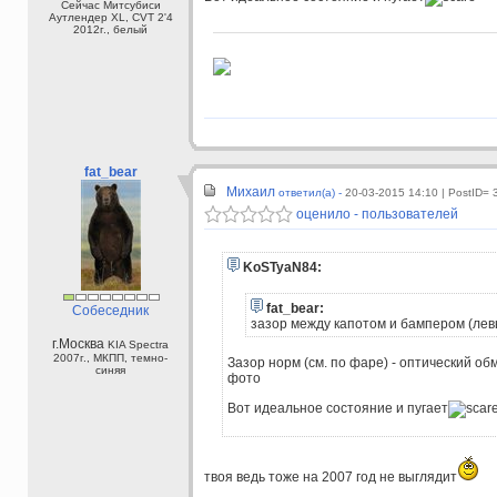
Сейчас Митсубиси
Аутлендер XL, CVT 2'4
2012г., белый
fat_bear
Михаил
ответил(а) -
20-03-2015 14:10
| PostID= 
оценило - пользователей
KoSTyaN84:
fat_bear:
Собеседник
зазор между капотом и бампером (лев
г.Москва
KIA Spectra
2007г., МКПП, темно-
Зазор норм (см. по фаре) - оптический об
синяя
фото
Вот идеальное состояние и пугает
твоя ведь тоже на 2007 год не выглядит