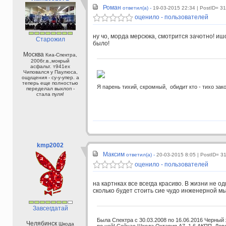
Роман
ответил(а) -
19-03-2015 22:34
| PostID= 3
оценило - пользователей
ну чо, морда мерсюка, смотрится зачотно! и
Старожил
было!
Москва
Киа-Спектра,
2006г.в.,мокрый
асфальт. т941ех
Чиповался у Паулюса,
ощущения - су-у-упер. а
теперь еще полностью
Я парень тихий, скромный, обидит кто - тихо зак
переделал выхлоп -
стала пуля!
kmp2002
Максим
ответил(а) -
20-03-2015 8:05
| PostID= 3
оценило - пользователей
на картнках все всегда красиво. В жизни не о
сколько будет стоить сие чудо инженерной м
Завсегдатай
Была Спектра с 30.03.2008 по 16.06.2016 Черный
Челябинск
Шкода