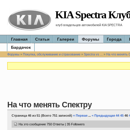
KIA Spectra Клу
клуб владельцев автомобилей KIA SPECTRA
Главная
Статьи
Галереи
Форумы
Города
Бардачок
Форумы
»
Покупка, обслуживание и страхование
»
Spectra vs ...
»
На что менять 
На что менять Спектру
Страница 46 из 51 (Всего 751 записей)
« Первая
...
< Предыдущая
44
45
46
На это сообщение 750 Ответы | 35 Followers