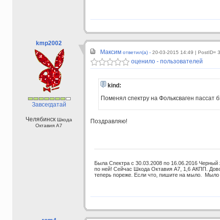
kmp2002
Максим
ответил(а) -
20-03-2015 14:49
| PostID= 
оценило - пользователей
kind:
Поменял спектру на Фольксваген пассат б
Завсегдатай
Челябинск
Шкода
Поздравляю!
Октавия А7
Была Спектра с 30.03.2008 по 16.06.2016 Черный
по ней! Сейчас Шкода Октавия А7, 1,6 АКПП. До
теперь пореже. Если что, пишите на мыло. Мыло