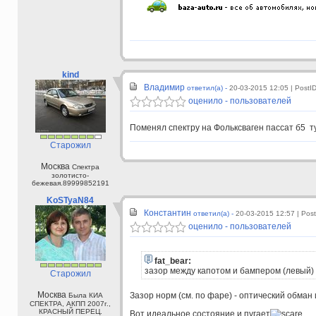
kind
Владимир
ответил(а) -
20-03-2015 12:05
| PostI
оценило - пользователей
Поменял спектру на Фольксваген пассат б5 т
Старожил
Москва
Спектра
золотисто-
бежевая.89999852191
KoSTyaN84
Константин
ответил(а) -
20-03-2015 12:57
| Pos
оценило - пользователей
fat_bear:
зазор между капотом и бампером (левый)
Старожил
Москва
Зазор норм (см. по фаре) - оптический обман
Была КИА
СПЕКТРА, АКПП 2007г.,
КРАСНЫЙ ПЕРЕЦ.
Вот идеальное состояние и пугает