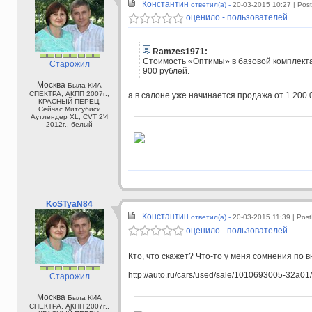
Константин
ответил(а) -
20-03-2015 10:27
| Pos
оценило - пользователей
Ramzes1971:
Стоимость «Оптимы» в базовой комплекта
Старожил
900 рублей.
Москва
Была КИА
СПЕКТРА, АКПП 2007г.,
а в салоне уже начинается продажа от 1 200 
КРАСНЫЙ ПЕРЕЦ.
Сейчас Митсубиси
Аутлендер XL, CVT 2'4
2012г., белый
KoSTyaN84
Константин
ответил(а) -
20-03-2015 11:39
| Pos
оценило - пользователей
Кто, что скажет? Что-то у меня сомнения по 
http://auto.ru/cars/used/sale/1010693005-32a01/
Старожил
Москва
Была КИА
СПЕКТРА, АКПП 2007г.,