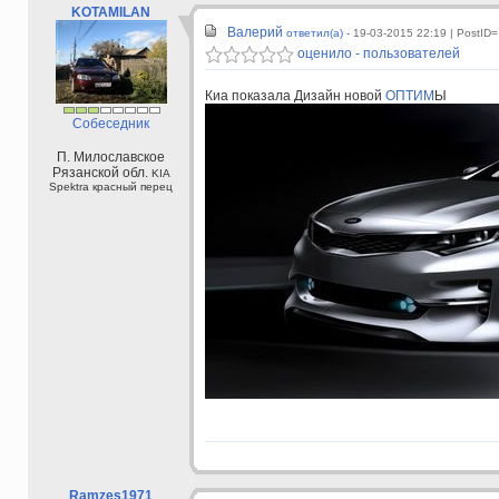
KOTAMILAN
Валерий
ответил(а) -
19-03-2015 22:19
| PostID
оценило - пользователей
Киа показала Дизайн новой
ОПТИМ
Ы
Собеседник
П. Милославское
Рязанской обл.
KIA
Spektra красный перец
Ramzes1971