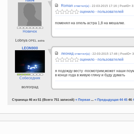
rom4
Roman
ответил(а) -
22-03-2015 17:16
| PostID= 
оценило - пользователей
поменял на опель астра 1,8 на мешалке.
Новичок
Lobnya
OPEL astra
LEON900
леонид
ответил(а) -
22-03-2015 17:46
| PostID= 
оценило - пользователей
я подожду весту -посмотрим,может наши поу
в конце года в живую гляну и буду думать
Собеседник
волгоград
Страница 46 из 51 (Всего 751 записей)
« Первая
...
< Предыдущая
44
45
46