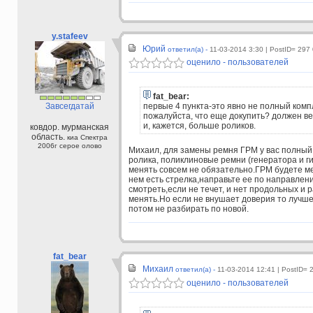
y.stafeev
Юрий
ответил(а) -
11-03-2014 3:30
| PostID= 297
оценило - пользователей
fat_bear:
Завсегдатай
первые 4 пункта-это явно не полный комп
пожалуйста, что еще докупить? должен в
и, кажется, больше роликов.
ковдор. мурманская
область.
киа Спектра
2006г серое олово
Михаил, для замены ремня ГРМ у вас полный 
ролика, поликлиновые ремни (генератора и г
менять совсем не обязательно.ГРМ будете ме
нем есть стрелка,направьте ее по направле
смотреть,если не течет, и нет продольных и
менять.Но если не внушает доверия то лучш
потом не разбирать по новой.
fat_bear
Михаил
ответил(а) -
11-03-2014 12:41
| PostID= 
оценило - пользователей