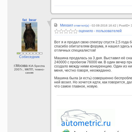
fat_bear
Михаил
ответил(а) -
02-08-2016 16:42
| PostID= 
оценило - пользователей
Вот я и продал свою спектру спустя 2,5 года
спасибо обитателям форума, я нашел здесь 
отличных специалистов!
Собеседник
Машина продалась за 3 дня. Выставил её сн
240000 с пробегом 76000 км. В один вечер пр
г.Москва
KIA Spectra
создало между ними конкуренцию. Один из них
2007г., МКПП, темно-
меня, честно говоря, неожиданно.
синяя
Машина была (и есть) совершенно беспроблем
ней возил. Но хочется идти, как говорится, д
что самое главное, новую.