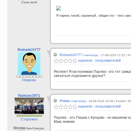
стала пуля!
Я парень тихий, скромный, обидит кто - тихо зак
Romanich777
Romanich777
ответил(а) -
17-08-2016 21:52
| P
оценило - пользователей
Респект! Ятак понимаю Паулюс- это тот сам
связаться подскажите друзья?
Новичок
Ramzes1971
Роман
ответил(а) -
18-08-2016 19:38
| PostID= 3
оценило - пользователей
Паулюс - это Пашка с Кунцево - он машинки н
Старожил
Макс немчик
Москва
Киа-Спектра,