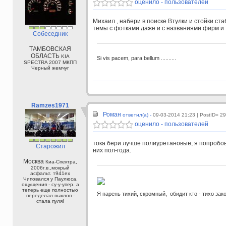
оценило - пользователей
Михаил , набери в поиске Втулки и стойки ста
темы с фотками даже и с названиями фирм и 
Собеседник
ТАМБОВСКАЯ
ОБЛАСТЬ
KIA
Si vis pacem, para bellum ..........
SPECTRA 2007 МКПП
Черный жемчуг
Ramzes1971
Роман
ответил(а) -
09-03-2014 21:23
| PostID= 2
оценило - пользователей
тока бери лучше полиуретановые, я попробова
Старожил
них пол-года.
Москва
Киа-Спектра,
2006г.в.,мокрый
асфальт. т941ех
Чиповался у Паулюса,
ощущения - су-у-упер. а
теперь еще полностью
Я парень тихий, скромный, обидит кто - тихо зак
переделал выхлоп -
стала пуля!