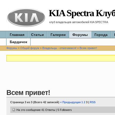
KIA Spectra Клу
клуб владельцев автомобилей KIA SPECTRA
Главная
Статьи
Галереи
Форумы
Города
Бардачок
Форумы
»
Общий форум
»
Владельцы - отмечаемся!
»
Всем привет!
Всем привет!
Страница 3 из 3 (Всего 42 записей)
< Предыдущая
1
2
3 |
RSS
На это сообщение 41 Ответы | 5 Followers