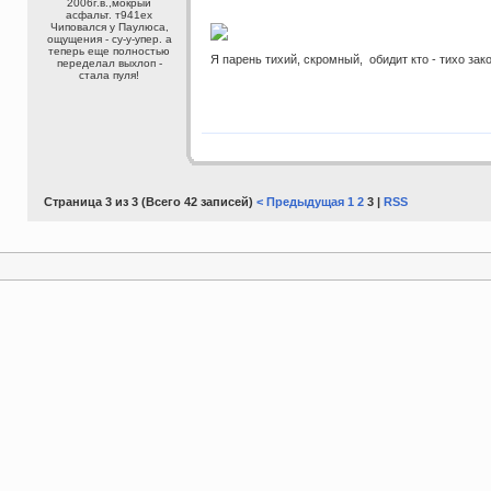
2006г.в.,мокрый
асфальт. т941ех
Чиповался у Паулюса,
ощущения - су-у-упер. а
теперь еще полностью
Я парень тихий, скромный, обидит кто - тихо зак
переделал выхлоп -
стала пуля!
Страница 3 из 3 (Всего 42 записей)
< Предыдущая
1
2
3 |
RSS