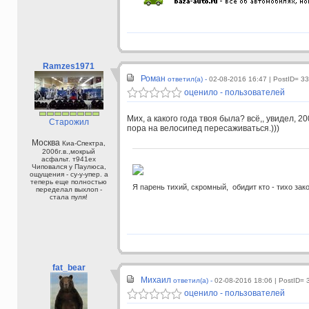
Ramzes1971
Роман
ответил(а) -
02-08-2016 16:47
| PostID= 3
оценило - пользователей
Мих, а какого года твоя была? всё,, увидел, 2
Старожил
пора на велосипед пересаживаться.)))
Москва
Киа-Спектра,
2006г.в.,мокрый
асфальт. т941ех
Чиповался у Паулюса,
ощущения - су-у-упер. а
теперь еще полностью
Я парень тихий, скромный, обидит кто - тихо зак
переделал выхлоп -
стала пуля!
fat_bear
Михаил
ответил(а) -
02-08-2016 18:06
| PostID= 
оценило - пользователей