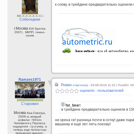
к слову, в трейдине предварительно оценили 
Собеседник
г.Москва
KIA Spectra
2007г., МКПП, темно-
синяя
Ramzes1971
Роман
ответил(а) -
03-08-2016 11:22
| PostID= 3
оценило - пользователей
Старожил
fat_bear:
в трейдине предварительно оценили в 15
Москва
Киа-Спектра,
2006г.в.,мокрый
ни хрена се! разница почти в сотку! даже пари
асфальт. т941ех
Чиповался у Паулюса,
машинку и ещё лет пять поезжу!
ощущения - су-у-упер. а
теперь еще полностью
переделал выхлоп -