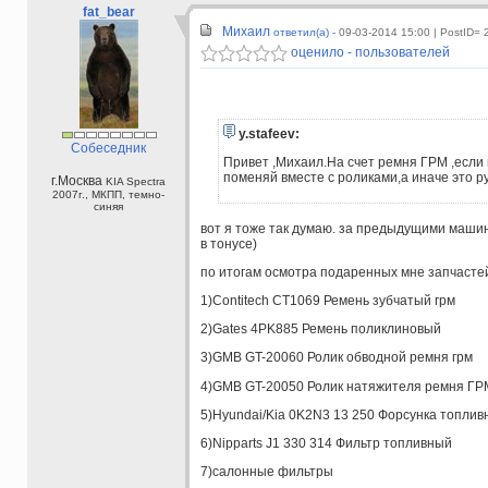
fat_bear
Михаил
ответил(а) -
09-03-2014 15:00
| PostID= 
оценило - пользователей
y.stafeev:
Собеседник
Привет ,Михаил.На счет ремня ГРМ ,если 
поменяй вместе с роликами,а иначе это ру
г.Москва
KIA Spectra
2007г., МКПП, темно-
синяя
вот я тоже так думаю. за предыдущими машин
в тонусе)
по итогам осмотра подаренных мне запчастей
1)Contitech
CT1069
Ремень зубчатый грм
2)Gates
4PK885
Ремень поликлиновый
3)GMB
GT-20060
Ролик обводной ремня грм
4)GMB
GT-20050
Ролик натяжителя ремня ГР
5)Hyundai/Kia
0K2N3 13 250
Форсунка топлив
6)Nipparts
J1 330 314
Фильтр топливный
7)салонные фильтры