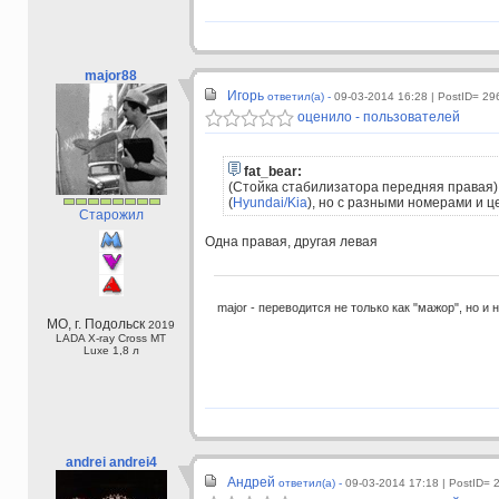
major88
Игорь
ответил(а) -
09-03-2014 16:28
| PostID= 29
оценило - пользователей
fat_bear:
(
Стойка стабилизатора передняя правая
(
Hyundai/Kia
), но с разными номерами и ц
Старожил
Одна правая, другая левая
major - переводится не только как "мажор", но и 
МО, г. Подольск
2019
LADA X-ray Cross МТ
Luxe 1,8 л
andrei andrei4
Андрей
ответил(а) -
09-03-2014 17:18
| PostID= 