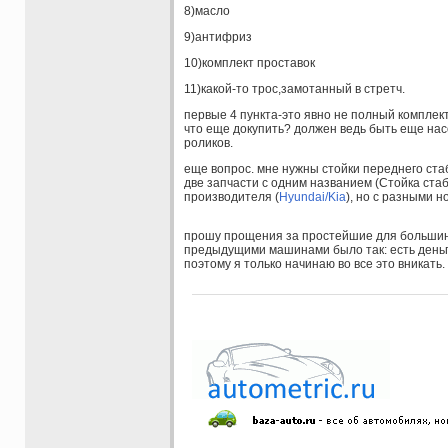
8)масло
9)антифриз
10)комплект проставок
11)какой-то трос,замотанный в стретч.
первые 4 пункта-это явно не полный комплек
что еще докупить? должен ведь быть еще нас
роликов.
еще вопрос. мне нужны стойки переднего ста
две запчасти с одним названием (
Стойка ста
производителя (
Hyundai/Kia
), но с разными 
прошу прощения за простейшие для больши
предыдущими машинами было так: есть деньги
поэтому я только начинаю во все это вникать.