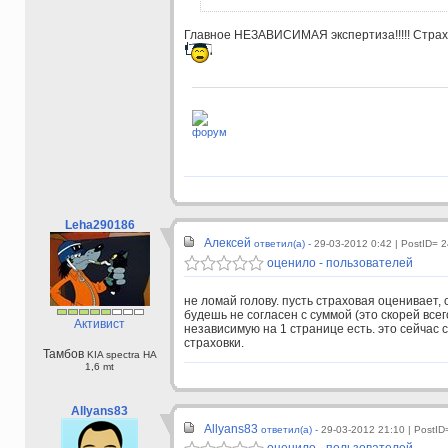
Главное НЕЗАВИСИМАЯ экспертиза!!!!! Страхо
форум
Leha290186
Алексей
ответил(а) -
29-03-2012 0:42
| PostID= 
оценило - пользователей
не ломай голову. пусть страховая оценивает, с
будешь не согласен с суммой (это скорей все
Активист
независимую на 1 странице есть. это сейчас
страховки.
Тамбов
KIA spectra HA
1,6 mt
Allyans83
Allyans83
ответил(а) -
29-03-2012 21:10
| PostID
оценило - пользователей