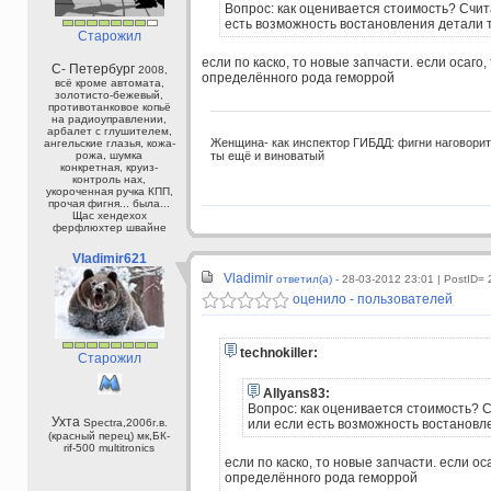
Вопрос: как оценивается стоимость? Счи
есть возможность востановления детали т
Старожил
если по каско, то новые запчасти. если осаго,
С- Петербург
2008,
определённого рода геморрой
всё кроме автомата,
золотисто-бежевый,
противотанковое копьё
на радиоуправлении,
арбалет с глушителем,
Женщина- как инспектор ГИБДД: фигни наговорит, 
ангельские глазья, кожа-
ты ещё и виноватый
рожа, шумка
конкретная, круиз-
контроль нах,
укороченная ручка КПП,
прочая фигня... была...
Щас хендехох
ферфлюхтер швайне
Vladimir621
Vladimir
ответил(а) -
28-03-2012 23:01
| PostID=
оценило - пользователей
technokiller:
Старожил
Allyans83:
Вопрос: как оценивается стоимость? 
Ухта
Spectra,2006г.в.
или если есть возможность востановл
(красный перец) мк,БК-
rif-500 multitronics
если по каско, то новые запчасти. если ос
определённого рода геморрой