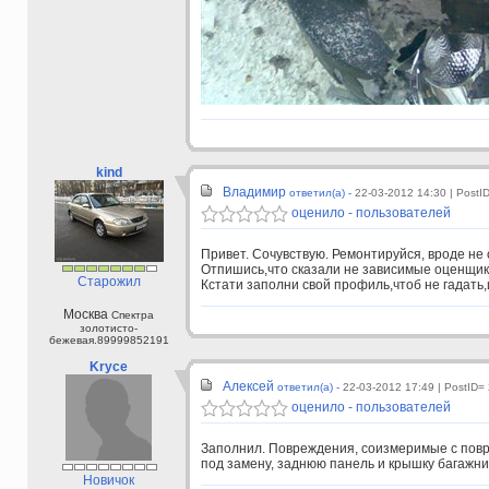
kind
Владимир
ответил(а) -
22-03-2012 14:30
| PostI
оценило - пользователей
Привет. Сочувствую. Ремонтируйся, вроде не
Отпишись,что сказали не зависимые оценщики
Старожил
Кстати заполни свой профиль,чтоб не гадать,и
Москва
Спектра
золотисто-
бежевая.89999852191
Kryce
Алексей
ответил(а) -
22-03-2012 17:49
| PostID=
оценило - пользователей
Заполнил. Повреждения, соизмеримые с повр
под замену, заднюю панель и крышку багажни
Новичок