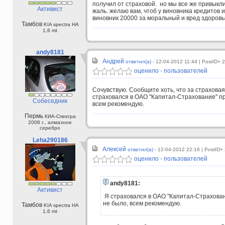
получил от страховой. но мы все же привыкли
Активист
жаль. желаю вам, чтоб у виновника кредитов 
виновник 20000 за моральный и вред здоровью
Тамбов
KIA spectra HA
1,6 mt
andy8181
Андрей
ответил(а) -
12-04-2012 11:44
| PostID= 
оценило - пользователей
Сочувствую. Сообщите хоть, что за страховая
страховался в ОАО "Капитал-Страхование" п
Собеседник
всем рекомендую.
Пермь
КИА-Спектра
2006 г., алмазное
серебро
Leha290186
Алексей
ответил(а) -
12-04-2012 22:16
| PostID=
оценило - пользователей
andy8181:
Активист
Я страховался в ОАО "Капитал-Страхова
не было, всем рекомендую.
Тамбов
KIA spectra HA
1,6 mt