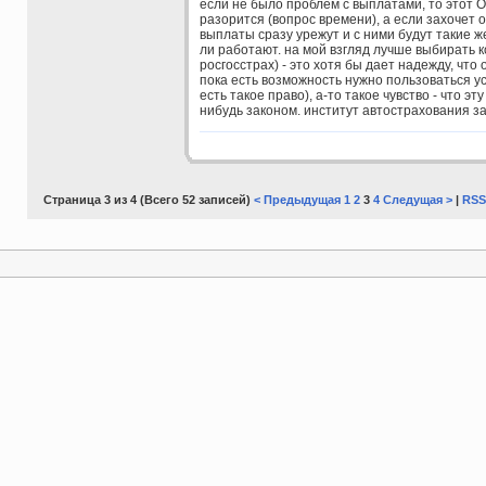
если не было проблем с выплатами, то этот 
разорится (вопрос времени), а если захочет о
выплаты сразу урежут и с ними будут такие ж
ли работают. на мой взгляд лучше выбирать к
росгосстрах) - это хотя бы дает надежду, что
пока есть возможность нужно пользоваться у
есть такое право), а-то такое чувство - что э
нибудь законом. институт автострахования за
Страница 3 из 4 (Всего 52 записей)
< Предыдущая
1
2
3
4
Следущая >
|
RSS