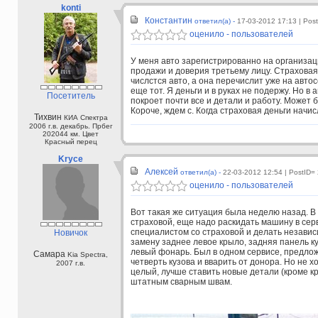
konti
Константин
ответил(а) -
17-03-2012 17:13
| Pos
оценило - пользователей
У меня авто зарегистрированно на организац
продажи и доверия третьему лицу. Страховая
числстся авто, а она перечислит уже на авто
еще тот. Я деньги и в руках не подержу. Но в
Посетитель
покроет почти все и детали и работу. Может 
Короче, ждем с. Когда страховая деньги начис
Тихвин
КИА Спектра
2006 г.в. декабрь. Прбег
202044 км. Цвет
Красный перец
Kryce
Алексей
ответил(а) -
22-03-2012 12:54
| PostID=
оценило - пользователей
Вот такая же ситуация была неделю назад. В 
страховой, еще надо раскидать машину в серв
специалистом со страховой и делать независи
Новичок
замену заднее левое крыло, задняя панель ку
левый фонарь. Был в одном сервисе, предло
Самара
Kia Spectra,
четверть кузова и вварить от донора. Но не 
2007 г.в.
целый, лучше ставить новые детали (кроме к
штатным сварным швам.