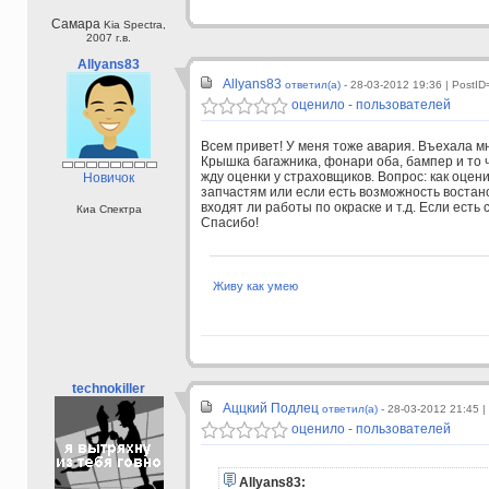
Самара
Kia Spectra,
2007 г.в.
Allyans83
Allyans83
ответил(а) -
28-03-2012 19:36
| PostID
оценило - пользователей
Всем привет! У меня тоже авария. Въехала мн
Крышка багажника, фонари оба, бампер и то 
жду оценки у страховщиков. Вопрос: как оце
Новичок
запчастям или если есть возможность востан
входят ли работы по окраске и т.д. Если есть
Киа Спектра
Спасибо!
Живу как умею
technokiller
Аццкий Подлец
ответил(а) -
28-03-2012 21:45
|
оценило - пользователей
Allyans83: