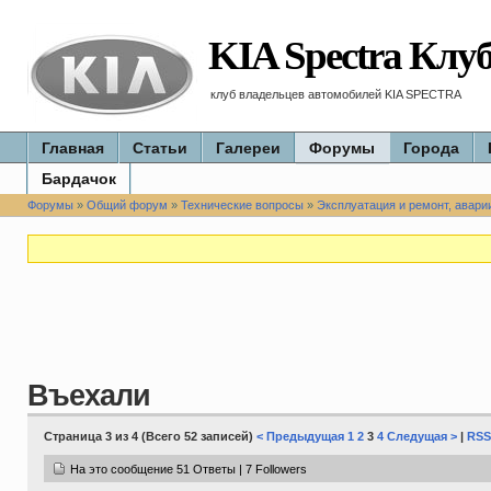
KIA Spectra Клу
клуб владельцев автомобилей KIA SPECTRA
Главная
Статьи
Галереи
Форумы
Города
Бардачок
Форумы
»
Общий форум
»
Технические вопросы
»
Эксплуатация и ремонт, авари
Въехали
Страница 3 из 4 (Всего 52 записей)
< Предыдущая
1
2
3
4
Следущая >
|
RSS
На это сообщение 51 Ответы | 7 Followers