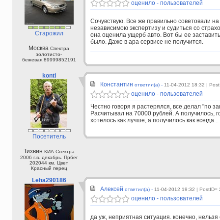
оценило - пользователей
Сочувствую. Все же правильно советовали на
независимою экспертизу и судиться со страх
Старожил
она оценила ущерб авто. Вот бы ее заставить 
было. Даже в ара сервисе не получится.
Москва
Спектра
золотисто-
бежевая.89999852191
konti
Константин
ответил(а) -
11-04-2012 18:32
| Pos
оценило - пользователей
Честно говоря я растерялся, все делал "по зак
Расчитывал на 70000 рублей. А получилось, г
хотелось как лучше, а получилось как всегда...
Посетитель
Тихвин
КИА Спектра
2006 г.в. декабрь. Прбег
202044 км. Цвет
Красный перец
Leha290186
Алексей
ответил(а) -
11-04-2012 19:32
| PostID=
оценило - пользователей
да уж, неприятная ситуация. конечно, нельзя 