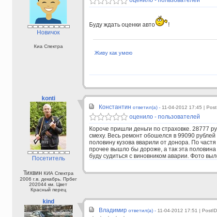
Буду ждать оценки авто
!
Новичок
Киа Спектра
Живу как умею
konti
Константин
ответил(а) -
11-04-2012 17:45
| Pos
оценило - пользователей
Короче пришли деньги по страховке. 28777 ру
смеху. Весь ремонт обошелся в 99090 рублей
половину кузова вварили от донора. По частя
прочее вышло бы дороже, а так эта половина
буду судиться с виновником аварии. Фото выл
Посетитель
Тихвин
КИА Спектра
2006 г.в. декабрь. Прбег
202044 км. Цвет
Красный перец
kind
Владимир
ответил(а) -
11-04-2012 17:51
| PostI