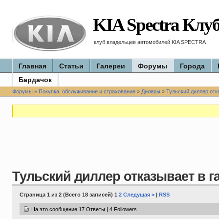
KIA Spectra Клу
клуб владельцев автомобилей KIA SPECTRA
Главная
Статьи
Галереи
Форумы
Города
Бардачок
Форумы
»
Покупка, обслуживание и страхование
»
Дилеры
»
Тульский диллер отка
Тульский диллер отказывает в га
Страница 1 из 2 (Всего 18 записей) 1
2
Следущая >
|
RSS
На это сообщение 17 Ответы | 4 Followers