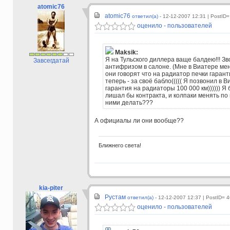
atomic76
atomic76
ответил(а) -
12-12-2007 12:31
| PostID=
оценило - пользователей
Maksik:
Я на Тульского диллера ваще балдею!!! Зв
Завсегдатай
антифризом в салоне. (Мне в Виатере меня
они говорят что на радиатор печки гарант
теперь - за своё бабло((((( Я позвонил в 
гарантия на радиаторы 100 000 км)))))) Я
лишал бы контракта, и колпаки менять по 
ними делать???
А официалы ли они вообще??
Ближнего света!
kia-piter
Рустам
ответил(а) -
12-12-2007 12:37
| PostID= 
оценило - пользователей