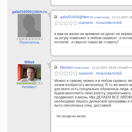
galiaf10000@itkm.ru
galiaf10000@itkm.ru
ответил(а) -
13-12-2007 1
оценило - пользователей
и вам не жалко ни времени ни денег ни нер
за штуку поменяют в любом сервисе! и потом
потекла! и смысол такую же ставить?
Посетитель
Mihail
Михаил
ответил(а) -
13-12-2007 19:05
| PostID= 
оценило - пользователей
Можно и самому, можно и в любом сервисе, м
зачем изобретать велосипед. Я то же мнего м
Активист
для всего есть специально обученные люди, э
будем выполнять свою работу, зарабатывать 
продвигают в жизнь, МЫ ДЕЛАЕМ ВСЕ АВТОМО
необходимо лишать дилерской программы и п
быть обеспечена спец. доставкой.
Ни гвоздя,ни жезла.