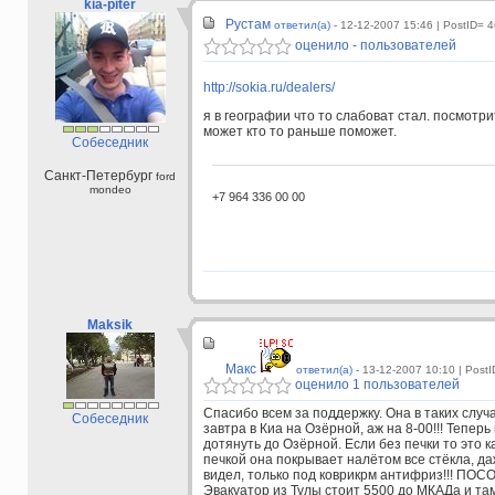
kia-piter
Рустам
ответил(а) -
12-12-2007 15:46
| PostID= 
оценило - пользователей
http://sokia.ru/dealers/
я в географии что то слабоват стал. посмотр
может кто то раньше поможет.
Собеседник
Санкт-Петербург
ford
mondeo
+7 964 336 00 00
Maksik
Макс
ответил(а) -
13-12-2007 10:10
| Post
оценило 1 пользователей
Спасибо всем за поддержку. Она в таких случа
Собеседник
завтра в Киа на Озёрной, аж на 8-00!!! Тепер
дотянуть до Озёрной. Если без печки то это ка
печкой она покрывает налётом все стёкла, да
видел, только под коврикрм антифриз!!! ПОСОВ
Эвакуатор из Тулы стоит 5500 до МКАДа и там ещ