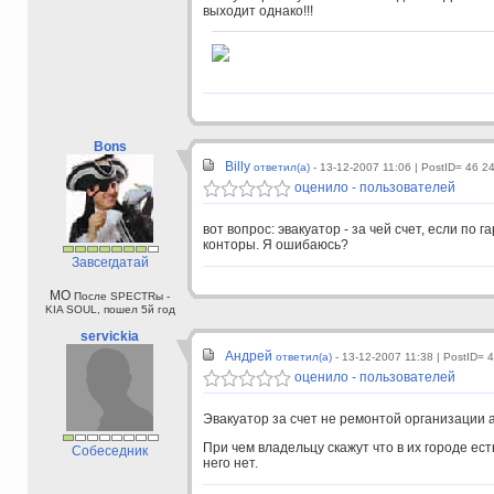
выходит однако!!!
Bons
Billy
ответил(а) -
13-12-2007 11:06
| PostID= 46 2
оценило - пользователей
вот вопрос: эвакуатор - за чей счет, если по 
конторы. Я ошибаюсь?
Завсегдатай
МО
После SPECTRы -
KIA SOUL, пошел 5й год
servickia
Андрей
ответил(а) -
13-12-2007 11:38
| PostID= 
оценило - пользователей
Эвакуатор за счет не ремонтой организации а
При чем владельцу скажут что в их городе ест
Собеседник
него нет.