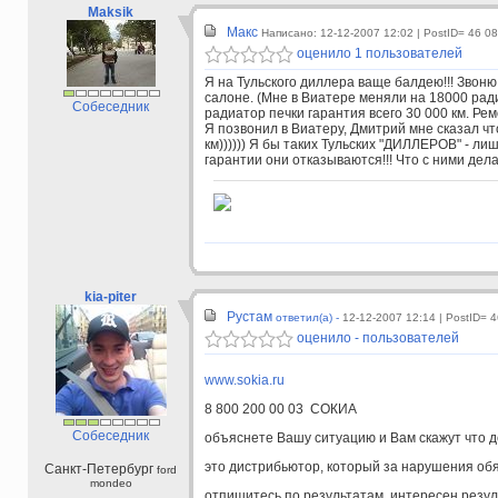
Maksik
Макс
Написано: 12-12-2007 12:02
| PostID= 46 0
оценило 1 пользователей
Я на Тульского диллера ваще балдею!!! Звоню
салоне. (Мне в Виатере меняли на 18000 радиа
Собеседник
радиатор печки гарантия всего 30 000 км. Ремо
Я позвонил в Виатеру, Дмитрий мне сказал ч
км)))))) Я бы таких Тульских "ДИЛЛЕРОВ" - ли
гарантии они отказываются!!! Что с ними дел
kia-piter
Рустам
ответил(а) -
12-12-2007 12:14
| PostID= 
оценило - пользователей
www.sokia.ru
8 800 200 00 03 СОКИА
Собеседник
объяснете Вашу ситуацию и Вам скажут что д
это дистрибьютор, который за нарушения об
Санкт-Петербург
ford
mondeo
отпишитесь по результатам, интересен резул