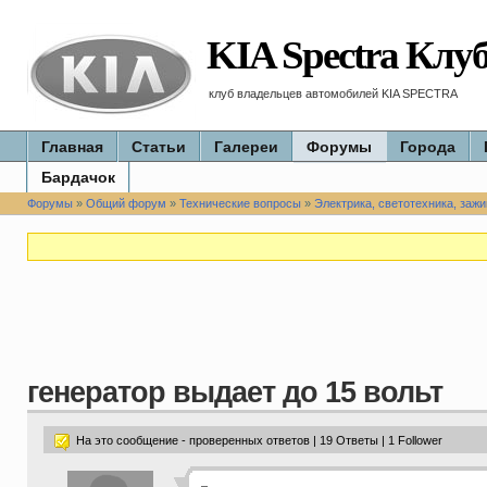
KIA Spectra Клу
клуб владельцев автомобилей KIA SPECTRA
Главная
Статьи
Галереи
Форумы
Города
Бардачок
Форумы
»
Общий форум
»
Технические вопросы
»
Электрика, светотехника, зажи
генератор выдает до 15 вольт
На это сообщение - проверенных ответов | 19 Ответы | 1 Follower