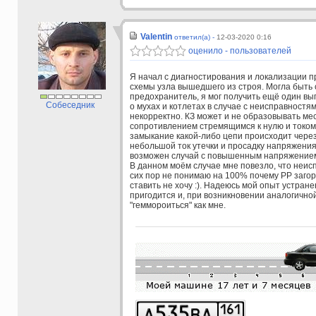
Valentin
ответил(а) -
12-03-2020 0:16
оценило - пользователей
Я начал с диагностирования и локализации 
схемы узла вышедшего из строя. Могла быть 
предохранитель, я мог получить ещё один вы
Собеседник
о мухах и котлетах в случае с неисправностя
некорректно. КЗ может и не образовывать мес
сопротивлением стремящимся к нулю и током 
замыкание какой-либо цепи происходит чер
небольшой ток утечки и просадку напряжения
возможен случай с повышенным напряжением
В данном моём случае мне повезло, что неисп
сих пор не понимаю на 100% почему РР загор
ставить не хочу :). Надеюсь мой опыт устран
пригодится и, при возникновении аналогично
"геммороиться" как мне.