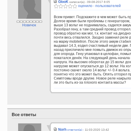
GlooK
написал(а) - 09-08-2017 8:05
оценило - пользователей
Всем привет. Подскажите в чем может быть п
Долгое время были проблемы с генератором,
Новичок
выше 13 вольт не поднималась, садился аккум
Разобрал гену, а там средний провод отгорел
провод обратно как мог, т.к. контакт на диодн
почти весь отвалился. Заодно заменил реле 
на марку mobiletron. После этого аккум стаби
выдавал 14.3, ездил счастливый недели две.
назад приспичило мне помыть движок из опр
для огорода. Гену упаковал в целофан, помыл 
покатался денёк. На следующий день начала 
напруга. На высоких оборотах до 15 вольт дох
нагрузке может опускаться до 12 вольт. На хо
постояно скачет около 14 вольт +/- 0.4 вольта.
понятно что это может быть. Опять отгорел 
Симптомы вроде другие. Новое реле накрыл
ли это быть из-за плохого контакта массы?
Все ответы
Norh
ответил(а) -
11-03-2020 13:42