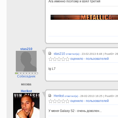
Ага именно поэтому и взял третий
stas210
stas210
ответил(а) -
23-02-2013 8:48
| PostID= 2
оценило - пользователей
lg L7
Собеседник
москва
Herikst
Herikst
ответил(а) -
28-02-2013 16:25
| PostID= 2
оценило - пользователей
У меня Galaxy S2 - очень доволен...