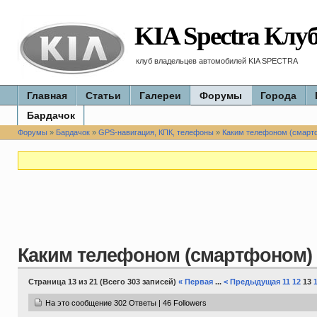
KIA Spectra Клу
клуб владельцев автомобилей KIA SPECTRA
Главная
Статьи
Галереи
Форумы
Города
Бардачок
Форумы
»
Бардачок
»
GPS-навигация, КПК, телефоны
»
Каким телефоном (смарт
Каким телефоном (смартфоном)
Страница 13 из 21 (Всего 303 записей)
« Первая
...
< Предыдущая
11
12
13
На это сообщение 302 Ответы | 46 Followers