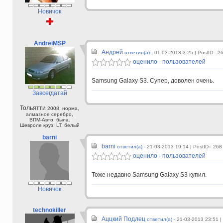
Новичок
AndreiMSP
Андрей
ответил(а) -
01-03-2013 3:25
| PostID= 2
оценило - пользователей
Samsung Galaxy S3. Супер, доволен очень.
Завсегдатай
Тольятти
2008, норма,
алмазное серебро,
ВПМ-Авто, была.
Шевроле круз, LT, белый
barni
barni
ответил(а) -
21-03-2013 19:14
| PostID= 268
оценило - пользователей
Тоже недавно
Samsung Galaxy S3 купил.
Новичок
technokiller
Аццкий Подлец
ответил(а) -
21-03-2013 23:51
|