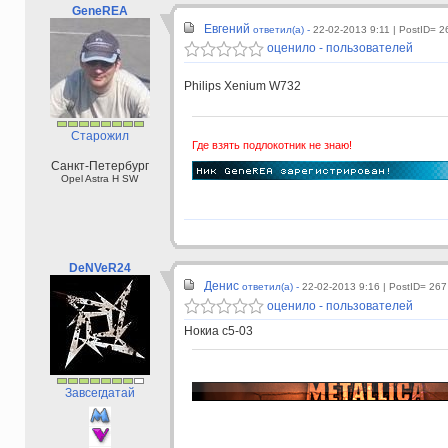
GeneREA
Евгений
ответил(а) -
22-02-2013 9:11
| PostID= 2
оценило - пользователей
Philips Xenium W732
Старожил
Где взять подлокотник не знаю!
Санкт-Петербург
Opel Astra H SW
DeNVeR24
Денис
ответил(а) -
22-02-2013 9:16
| PostID= 267
оценило - пользователей
Нокиа c5-03
Завсегдатай