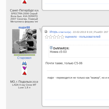
Санкт-Петербург
KIA
SPECTRA 2006 Серый
Волк был, KIA CERATO
2007 Синичка, Главный
Металлюга форума \m/
major88
Игорь
ответил(а) -
22-02-2013 9:19
| PostID= 267
оценило - пользователей
DeNVeR24:
Нокиа c5-03
Старожил
Почти также, только С5-06
major - переводится не только как "мажор", но и 
МО, г. Подольск
2019
LADA X-ray Cross МТ
Luxe 1,8 л