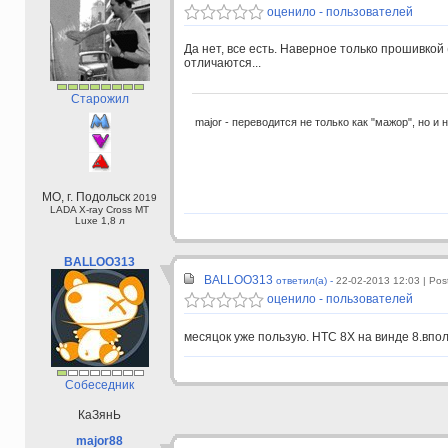
оценило - пользователей
Да нет, все есть. Наверное только прошивкой
отличаются...
Старожил
major - переводится не только как "мажор", но и 
МО, г. Подольск
2019
LADA X-ray Cross МТ
Luxe 1,8 л
BALLOO313
BALLOO313
ответил(а) -
22-02-2013 12:03
| Pos
оценило - пользователей
месяцок уже пользую. HTC 8X на винде 8.впо
Собеседник
КаЗянЬ
major88