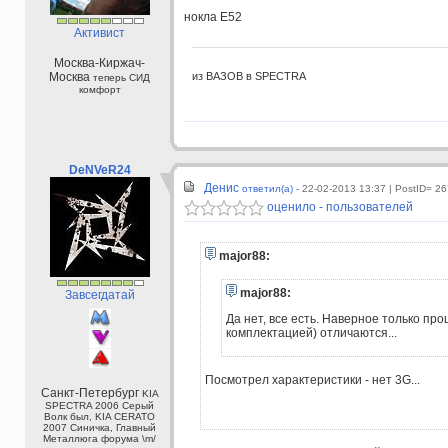
нокла Е52
Активист
Москва-Киржач-
из ВАЗОВ в SPECTRA
Москва
теперь СИД
комфорт
DeNVeR24
Денис
ответил(а) -
22-02-2013 13:37
| PostID= 2
оценило - пользователей
major88:
major88:
Завсегдатай
Да нет, все есть. Наверное только пр
комплектацией) отличаются...
Посмотрел характеристики - нет 3G...
Санкт-Петербург
KIA
SPECTRA 2006 Серый
Волк был, KIA CERATO
2007 Синичка, Главный
Металлюга форума \m/