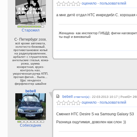
оценило - пользователей
а мне дитё отдал НТС инкредибл С. хорошая 
Старожил
Женщина- как инспектор ГИБДД: фигни наговорит, 
ты ещё и виноватый
С- Петербург
2008,
всё кроме автомата,
золотисто-бежевый,
противотанковое копьё
на радиоуправлении,
арбалет с глушителем,
ангельские глазья, кожа-
рожа, шумка
конкретная, круиз-
контроль нах,
укороченная ручка КПП,
прочая фигня... была...
Щас хендехох
ферфлюхтер швайне
bebell
bebell
ответил(а) -
22-03-2013 10:17
| PostID= 26
оценило - пользователей
Сменил HTC Desire S на Samsung Galaxy S3
Разница ощутимая, доволен как слон :))
Собеседник