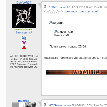
DeNVeR24
Денис
ответил(а) -
22-02-2013 10:48
| PostID= 26
оценило - пользователей
major88:
DeNVeR24:
Завсегдатай
Нокиа c5-03
Почти также, только С5-06
Санкт-Петербург
KIA
Насколько помню это упрощенная версия без
SPECTRA 2006 Серый
Волк был, KIA CERATO
2007 Синичка, Главный
Металлюга форума \m/
major88
Игорь
ответил(а) -
22-02-2013 10:53
| PostID= 26