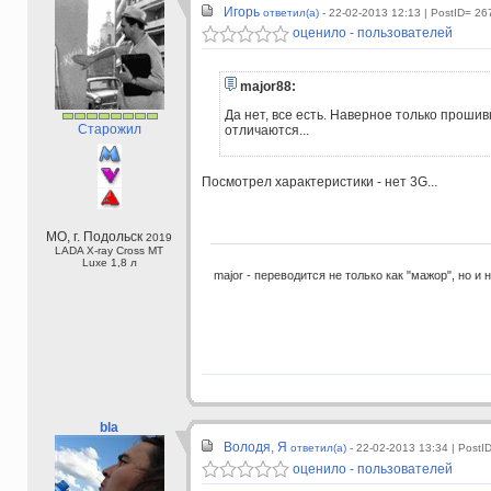
Игорь
ответил(а) -
22-02-2013 12:13
| PostID= 26
оценило - пользователей
major88:
Да нет, все есть. Наверное только проши
Старожил
отличаются...
Посмотрел характеристики - нет 3G...
МО, г. Подольск
2019
LADA X-ray Cross МТ
Luxe 1,8 л
major - переводится не только как "мажор", но и 
bla
Володя, Я
ответил(а) -
22-02-2013 13:34
| PostI
оценило - пользователей