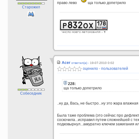
право лево
ща только допетрило
Старожил
Acer
ответил(а) -
19-07-2010 0:02
оценило - пользователей
228:
ща только допетрило
Собеседник
..ну да, Вась, не быстро...ну это жара влажная
Была таже проблема (это сейчас про дефлек
соскочила...исправил путем сложнейшей с тех
подковырнул...аккуратно ключем зажигания или