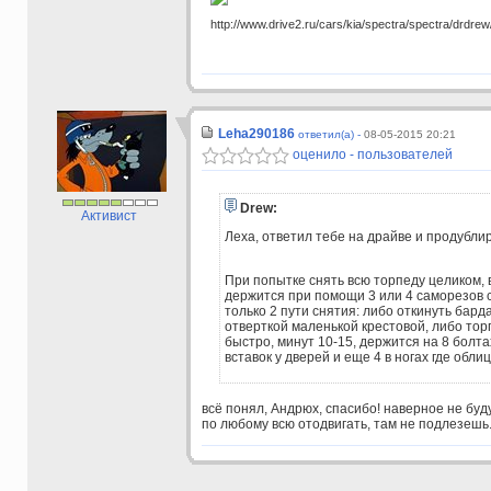
http://www.drive2.ru/cars/kia/spectra/spectra/drdrew
Leha290186
ответил(а) -
08-05-2015 20:21
оценило - пользователей
Drew:
Активист
Леха, ответил тебе на драйве и продубли
При попытке снять всю торпеду целиком, 
держится при помощи 3 или 4 саморезов с
только 2 пути снятия: либо откинуть бард
отверткой маленькой крестовой, либо тор
быстро, минут 10-15, держится на 8 болта
вставок у дверей и еще 4 в ногах где обли
всё понял, Андрюх, спасибо! наверное не буду
по любому всю отодвигать, там не подлезешь.