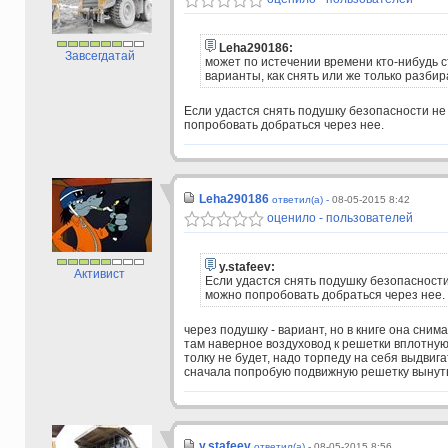
Leha290186:
Завсегдатай
может по истечении времени кто-нибудь с
варианты, как снять или же только разби
Если удастся снять подушку безопасности не
попробовать добраться через нее.
Leha290186
ответил(а) -
08-05-2015 8:42
оценило - пользователей
y.stafeev:
Активист
Если удастся снять подушку безопасности
можно попробовать добраться через нее.
через подушку - вариант, но в книге она сни
там наверное воздуховод к решетки вплотную 
толку не будет, надо торпеду на себя выдвига
сначала попробую подвижную решетку вынуть -
y.stafeev
ответил(а) -
08-05-2015 8:56