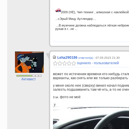
2009 (НЕ), Чип-тюнинг , алмазная с наклейкой 
...сЭрый Мицу Аутлендер....
...В мужчине должна наблюдаться лёгкая небрежн
рукав в г...не ...
Leha290186
ответил(а) -
07-05-2015 21:30
оценило - пользователей
может по истечении времени кто-нибудь сталк
варианты, как снять или же только разбирать
Активист
у меня около нее (сверху) винил начал подн
залезть подшаманить там чё-нть, а-то не оче
з.ы. фото не моё
у