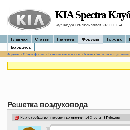
KIA Spectra Клу
клуб владельцев автомобилей KIA SPECTRA
Главная
Статьи
Галереи
Форумы
Города
Бардачок
Форумы
»
Общий форум
»
Технические вопросы
»
Архив
»
Решетка воздуховода
Решетка воздуховода
На это сообщение - проверенных ответов | 14 Ответы | 3 Followers