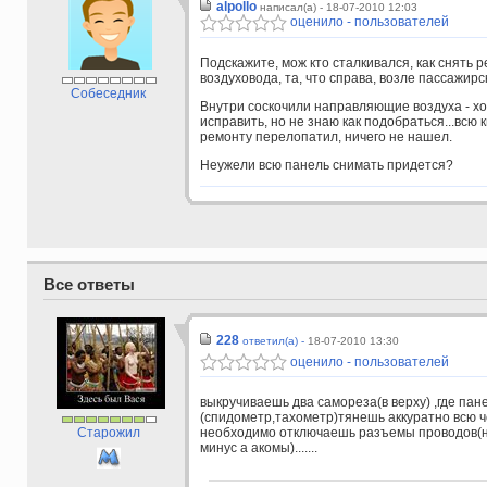
alpollo
написал(а) - 18-07-2010 12:03
оценило - пользователей
Подскажите, мож кто сталкивался, как снять 
воздуховода, та, что справа, возле пассажир
Собеседник
Внутри соскочили направляющие воздуха - хо
исправить, но не знаю как подобраться...всю к
ремонту перелопатил, ничего не нашел.
Неужели всю панель снимать придется?
Все ответы
228
ответил(а) -
18-07-2010 13:30
оценило - пользователей
выкручиваешь два самореза(в верху) ,где пан
(спидометр,тахометр)тянешь аккуратно всю 
Старожил
необходимо отключаешь разъемы проводов(но
минус а акомы).......