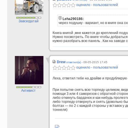
оценило - пользователей
Leha290186:
Завсегдатай
через подушку - вариант, но в книге она 
Книга книгой ,мне кажется до креплений поду
Нужно посмотреть. По книге чтобы добраться
нужно разобрать всю панель . Как на заводе с
Drew
ответил(а) -
08-05-2015 17:45
оценило - пользователей
Леха, ответил тебе на драйве и продублирую 
При попытке снять всю торпеду целиком, вид
Активист
помощи 3 или 4 саморезов с обратной стороны.
либо откинуть бардачок и как-нибудь пролезт
либо торпеду отвернуть и снять (довольно бы
болтах — по 2 с каждой стороны у вставок у д
тоннеля)