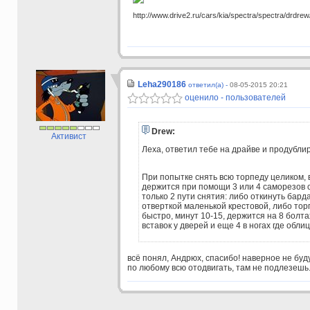
http://www.drive2.ru/cars/kia/spectra/spectra/drdrew
Leha290186
ответил(а) -
08-05-2015 20:21
оценило - пользователей
Drew:
Активист
Леха, ответил тебе на драйве и продубли
При попытке снять всю торпеду целиком, 
держится при помощи 3 или 4 саморезов с
только 2 пути снятия: либо откинуть бард
отверткой маленькой крестовой, либо тор
быстро, минут 10-15, держится на 8 болта
вставок у дверей и еще 4 в ногах где обли
всё понял, Андрюх, спасибо! наверное не буду
по любому всю отодвигать, там не подлезешь.