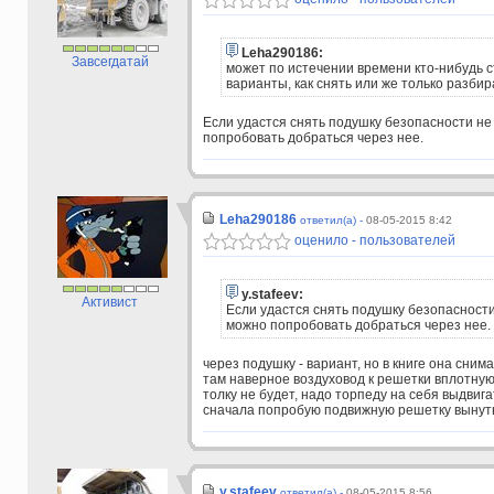
Leha290186:
Завсегдатай
может по истечении времени кто-нибудь с
варианты, как снять или же только разби
Если удастся снять подушку безопасности не
попробовать добраться через нее.
Leha290186
ответил(а) -
08-05-2015 8:42
оценило - пользователей
y.stafeev:
Активист
Если удастся снять подушку безопасности
можно попробовать добраться через нее.
через подушку - вариант, но в книге она сни
там наверное воздуховод к решетки вплотную 
толку не будет, надо торпеду на себя выдвига
сначала попробую подвижную решетку вынуть -
y.stafeev
ответил(а) -
08-05-2015 8:56