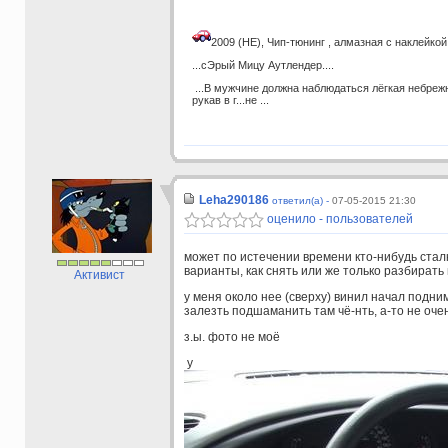
2009 (НЕ), Чип-тюнинг , алмазная с наклейкой 
...сЭрый Мицу Аутлендер....
...В мужчине должна наблюдаться лёгкая небрежн
рукав в г...не ...
Leha290186
ответил(а) -
07-05-2015 21:30
оценило - пользователей
может по истечении времени кто-нибудь сталк
варианты, как снять или же только разбирать
Активист
у меня около нее (сверху) винил начал подн
залезть подшаманить там чё-нть, а-то не оче
з.ы. фото не моё
у