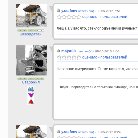
y.stafeev
ответил(а) -
08-05-2015 7:51
оценило - пользователей
Леша а у вас что, стеклоподъемники ручные?
Завсегдатай
major88
ответил(а) -
08-05-2015 8:06
оценило - пользователей
Наверное американка. Он же написал, что фо
Старожил
major - переводится не только как "мажор", но и 
y.stafeev
ответил(а) -
08-05-2015 8:24
оценило - пользователей