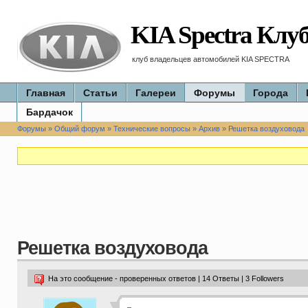
KIA Spectra Клу
клуб владельцев автомобилей KIA SPECTRA
Главная
Статьи
Галереи
Форумы
Города
Бардачок
Форумы
»
Общий форум
»
Технические вопросы
»
Архив
»
Решетка воздуховода
Решетка воздуховода
На это сообщение - проверенных ответов | 14 Ответы | 3 Followers