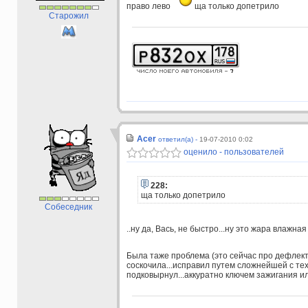
право лево
ща только допетрило
Старожил
Acer
ответил(а) -
19-07-2010 0:02
оценило - пользователей
228:
ща только допетрило
Собеседник
..ну да, Вась, не быстро...ну это жара влажная
Была таже проблема (это сейчас про дефлек
соскочила...исправил путем сложнейшей с тех
подковырнул...аккуратно ключем зажигания или