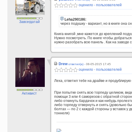
оценило - пользователей
Leha290186:
Завсегдатай
через подушку - вариант, но в книге она 
Книга книгой ,мне кажется до креплений поду
Нужно посмотреть. По книге чтобы добраться
нужно разобрать всю панель . Как на заводе с
Drew
ответил(а) -
08-05-2015 17:45
оценило - пользователей
Леха, ответил тебе на драйве и продублирую 
При попытке снять всю торпеду целиком, вид
Активист
помощи 3 или 4 саморезов с обратной стороны.
либо откинуть бардачок и как-нибудь пролезт
либо торпеду отвернуть и снять (довольно бы
болтах — по 2 с каждой стороны у вставок у д
тоннеля)