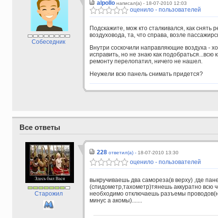
alpollo
написал(а) - 18-07-2010 12:03
оценило - пользователей
Подскажите, мож кто сталкивался, как снять 
воздуховода, та, что справа, возле пассажир
Собеседник
Внутри соскочили направляющие воздуха - хо
исправить, но не знаю как подобраться...всю к
ремонту перелопатил, ничего не нашел.
Неужели всю панель снимать придется?
Все ответы
228
ответил(а) -
18-07-2010 13:30
оценило - пользователей
выкручиваешь два самореза(в верху) ,где пан
(спидометр,тахометр)тянешь аккуратно всю 
Старожил
необходимо отключаешь разъемы проводов(но
минус а акомы).......