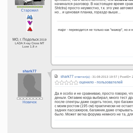
начинался разговор. В настоящее время срав
Shtctra) просто неуместно, т.к. это уже авто
Старожил
но... и ценовая планка, гораздо выше...
major - переводится не только как "мажор", но и 
МО, г. Подольск
2019
LADA X-ray Cross МТ
Luxe 1,8 л
shark77
shark77
ответил(а) -
31-08-2013 19:57
| PostID= 
оценило - пользователей
Да я особо и не сравниваю, просто говорю, ч
деньги. Октавию когда выбирал, много тест д
после спектры даже сидеть тесно, про багажни
Новичок
с моим ростом (195 см) практически не остае
задних пассажиров, багажник даже открывать 
было. Может ветка форума немного не та, для