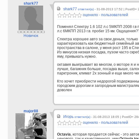
shark77
shark77
ответил(а) -
31-08-2013 17:52
| PostID= 
оценило - пользователей
Поменял Спектру 1.6 102 л.с 5МКПП 2008 г.в п
л.с 6МКПП 2013 г.в. пробег 15 км. Ощущения
Новичок
Спектра хорошее авто за свои деньги, только
характеризовать как бюджетный семейный ав
пространства в салоне, у меня рост 195 в Спе
Из минусов низкая посадка, пузом часто скребе
яму, привыкать нужно.
октавия выигрывает во многом, о моторе я и н
лучше, багажник больше, посадка выше, сало
парктроник, климат 2х зонный и еще много чег
Кто хочет приобрести недорогой подержанный
городским дорогам и загородным магистралям
доволен
major88
Игорь
ответил(а) -
31-08-2013 18:05
| PostID= 28
оценило - пользователей
Octavia
, которая продается сейчас - это авт
ценового, так и качественного, чем
Octavia to