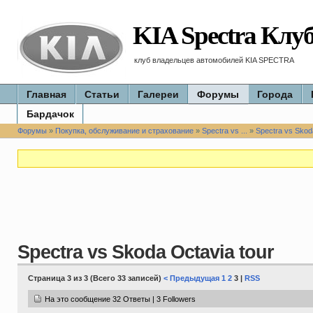
KIA Spectra Клу
клуб владельцев автомобилей KIA SPECTRA
Главная
Статьи
Галереи
Форумы
Города
Бардачок
Форумы
»
Покупка, обслуживание и страхование
»
Spectra vs ...
»
Spectra vs Skod
Spectra vs Skoda Octavia tour
Страница 3 из 3 (Всего 33 записей)
< Предыдущая
1
2
3 |
RSS
На это сообщение 32 Ответы | 3 Followers