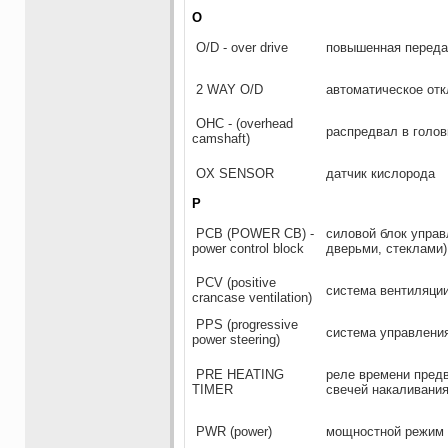
O
O/D - over drive
повышенная переда
2 WAY O/D
автоматическое от
ОНС - (overhead
распредвал в голов
camshaft)
OX SENSOR
датчик кислорода
P
РСВ (POWER CB) -
силовой блок управ
power control block
дверьми, стеклами)
PCV (positive
система вентиляции
crancase ventilation)
PPS (progressive
система управления
power steering)
PRE HEATING
реле времени предв
TIMER
свечей накаливания
PWR (power)
мощностной режим