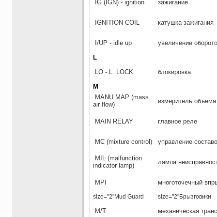
IG (IGN) - ignition
зажигание
IGNITION COIL
катушка зажигания
I/UP - idle up
увеличение оборото
L
LO - L. LOCK
блокировка
M
MANU MAP (mass
измеритель объема
air flow)
MAIN RELAY
главное реле
МС (mixture control)
управление состав
MIL (malfunction
лампа неисправност
indicator lamp)
MPI
многоточечный впр
size="2"Mud Guard
size="2"Брызговики
М/Т
механическая тран