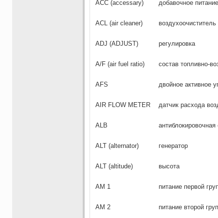
АСС (accessary)
добавочное питани
ACL (air cleaner)
воздухоочиститель
ADJ (ADJUST)
регулировка
A/F (air fuel ratio)
состав топливно-в
AFS
двойное активное у
AIR FLOW METER
датчик расхода воз
ALB
антиблокировочная
ALT (alternator)
генератор
ALT (altitude)
высота
AM 1
питание первой гру
AM 2
питание второй гру