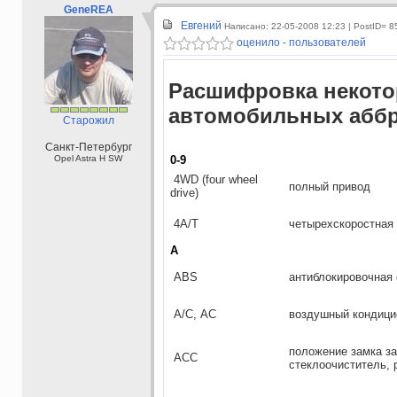
GeneREA
Евгений
Написано: 22-05-2008 12:23
| PostID= 8
оценило - пользователей
Расшифровка некот
автомобильных аббр
Старожил
Санкт-Петербург
Opel Astra H SW
0-9
4WD (four wheel
полный привод
drive)
4А/Т
четырехскоростная 
A
ABS
антиблокировочная 
А/С, AC
воздушный кондици
положение замка за
АСС
стеклоочиститель, 