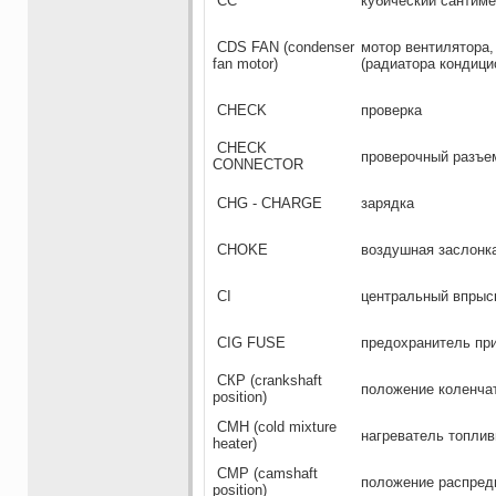
СС
кубический сантиме
CDS FAN (condenser
мотор вентилятора,
fan motor)
(радиатора кондици
CHECK
проверка
CHECK
проверочный разъе
CONNECTOR
CHG - CHARGE
зарядка
CHOKE
воздушная заслонк
CI
центральный впрыс
CIG FUSE
предохранитель пр
СКР (crankshaft
положение коленча
position)
СМН (cold mixture
нагреватель топлив
heater)
СМР (camshaft
положение распред
position)