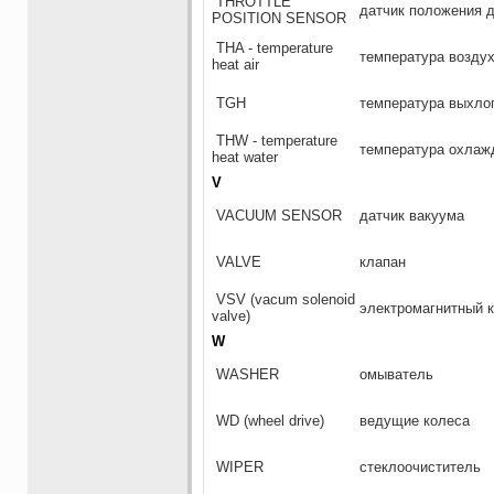
THROTTLE
датчик положения 
POSITION SENSOR
THA - temperature
температура возду
heat air
TGH
температура выхло
THW - temperature
температура охлажд
heat water
V
VACUUM SENSOR
датчик вакуума
VALVE
клапан
VSV (vacum solenoid
электромагнитный к
valve)
W
WASHER
омыватель
WD (wheel drive)
ведущие колеса
WIPER
стеклоочиститель