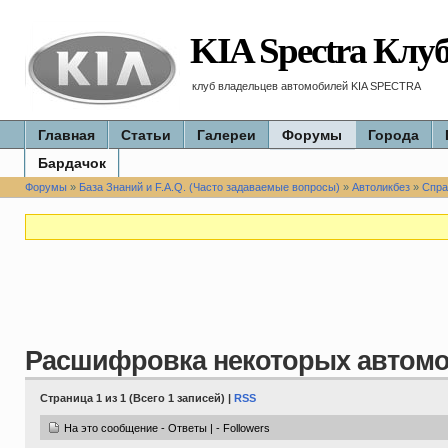
KIA Spectra Клу
клуб владельцев автомобилей KIA SPECTRA
Главная
Статьи
Галереи
Форумы
Города
Бардачок
Форумы
»
База Знаний и F.A.Q. (Часто задаваемые вопросы)
»
Автоликбез
»
Спра
Расшифровка некоторых автом
Страница 1 из 1 (Всего 1 записей) |
RSS
На это сообщение - Ответы | - Followers