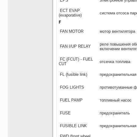
EPS
электронное управ
ЕСТ EVAP
система отсоса паро
(evaporative)
F
FAN MOTOR
мотор вентилятора
реле повышения обо
FAN I/UP RELAY
включении вентиля
FC (FCUT) - FUEL
отсечка топлива
CUT
FL (fusible link)
предохранительная
FOG LIGHTS
противотуманные 
FUEL PAMP
топливный насос
FUSE
предохранитель
FUSIBLE LINK
предохранительная
FWD (front wheel