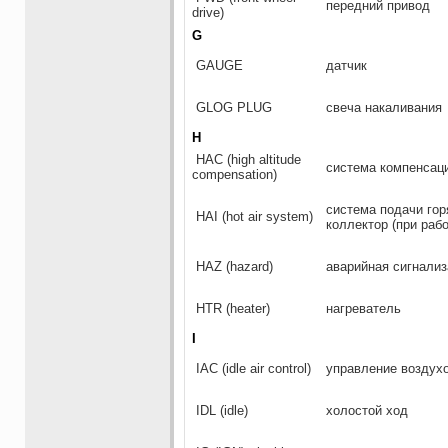
передний привод
drive)
G
GAUGE
датчик
GLOG PLUG
свеча накаливания
H
НАС (high altitude
система компенсац
compensation)
система подачи гор
HAI (hot air system)
коллектор (при раб
HAZ (hazard)
аварийная сигнализ
HTR (heater)
нагреватель
I
IAC (idle air control)
управление воздухо
IDL (idle)
холостой ход