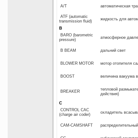
А/Т
автоматическая тр
ATF (automatic
жидкость для авто
transmission fluid)
B
BARO (barometric
атмосферное давле
pressure)
В BEAM
дальний свет
BLOWER MOTOR
мотор отопителя са
BOOST
величина вакуума в
тепловой размыкате
BREAKER
действия)
C
CONTROL САС
охладитель всасыв
(charge air coder)
CAM-CAMSHAFT
распределительный