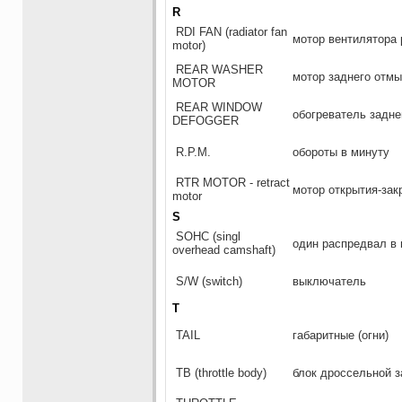
R
RDI FAN (radiator fan
мотор вентилятора
motor)
REAR WASHER
мотор заднего отмы
MOTOR
REAR WINDOW
обогреватель задне
DEFOGGER
R.P.M.
обороты в минуту
RTR MOTOR - retract
мотор открытия-зак
motor
S
SOHC (singl
один распредвал в 
overhead camshaft)
S/W (switch)
выключатель
T
TAIL
габаритные (огни)
ТВ (throttle body)
блок дроссельной з