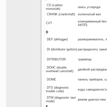
СО (carbon
окись углерода
monoxide)
CRANK (crankshaft)
коленчатый вал
клиноременный бесс
CVT
АКПП)
D
DEF (defogger)
размораживатель, п
DI (distributor ignition)
распределить зажи
DITRIBUTOR
трамблер
DOHC (double
двойной распредвал
overhead camshaft)
DOME
панель приборов, с
DTS (diagnostic
коды самодиагност
trouble code)
DTM (diagnostic tast
режим диагностики
mode)
E