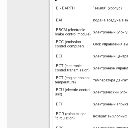
Е - EARTH
"земля" (корпус)
EAI
подача воздуха в 
ЕВСМ (electronic
электронный блок 
brake control module)
ЕСС (emission
блок управления вы
control computer)
ECI
электронный центра
ЕСТ (electronic
электронное учрав
control transmission)
ЕСТ (engine coolant
температура двига
temperature)
ECU (electric control
электрический блок
unit)
EFI
электронный впрыс
EGR (exhaust gas i
возврат выхлопных 
^circulation)