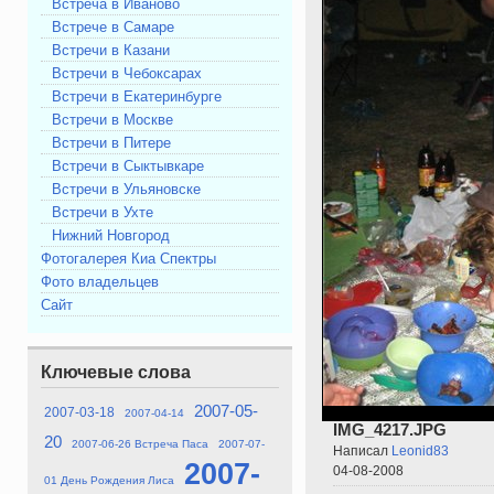
Встреча в Иваново
Встрече в Самаре
Встречи в Казани
Встречи в Чебоксарах
Встречи в Екатеринбурге
Встречи в Москве
Встречи в Питере
Встречи в Сыктывкаре
Встречи в Ульяновске
Встречи в Ухте
Нижний Новгород
Фотогалерея Киа Спектры
Фото владельцев
Сайт
Ключевые слова
2007-05-
2007-03-18
2007-04-14
IMG_4217.JPG
20
2007-06-26 Встреча Паса
2007-07-
Написал
Leonid83
2007-
04-08-2008
01 День Рождения Лиса