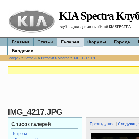
KIA Spectra Клу
клуб владельцев автомобилей KIA SPECTRA
Главная
Статьи
Галереи
Форумы
Города
Бардачок
Галереи
»
Встречи
»
Встречи в Москве
»
IMG_4217.JPG
IMG_4217.JPG
Список галерей
Предыдущее
|
Следующе
Встречи