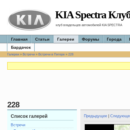
KIA Spectra Клу
клуб владельцев автомобилей KIA SPECTRA
Главная
Статьи
Галереи
Форумы
Города
Бардачок
Галереи
»
Встречи
»
Встречи в Питере
»
228
228
Список галерей
Предыдущее
|
Следующе
Встречи