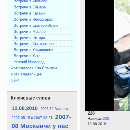
Встреча в Иваново
Встрече в Самаре
Встречи в Казани
Встречи в Чебоксарах
Встречи в Екатеринбурге
Встречи в Москве
Встречи в Питере
Встречи в Сыктывкаре
Встречи в Ульяновске
Встречи в Ухте
Нижний Новгород
Фотогалерея Киа Спектры
Фото владельцев
Сайт
Ключевые слова
10.08.2010
2006-12 Встреча
228
2007-
2007-05-15 и 2007-06-21
Написал
228
13-08-2018
08 Москвичи у нас