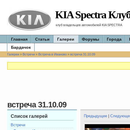
KIA Spectra Клу
клуб владельцев автомобилей KIA SPECTRA
Главная
Статьи
Галереи
Форумы
Города
Бардачок
Галереи
»
Встречи
»
Встреча в Иваново
»
встреча 31.10.09
встреча 31.10.09
Список галерей
Предыдущее
|
Следующе
Встречи