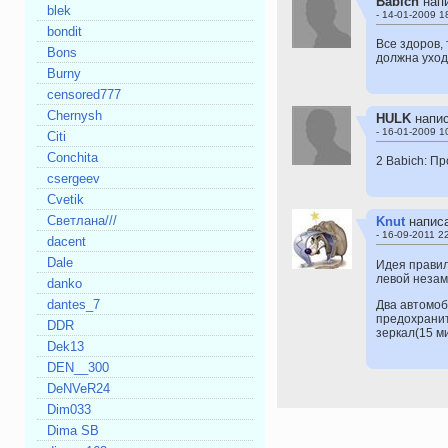
Babich
нап
blek
- 14-01-2009 1
bondit
Все здоров,
Bons
должна уход
Burny
censored777
Chernysh
HULK
напи
- 16-01-2009 1
Citi
Conchita
2 Babich: Пр
csergeev
Cvetik
Cветлана///
Knut
напис
- 16-09-2011 2
dacent
Dale
Идея правил
левой незам
danko
dantes_7
Два автомоб
предохранит
DDR
зеркал(15 ми
Dek13
DEN__300
DeNVeR24
Dim033
Dima SB