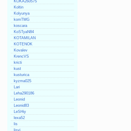
KOKA260575
Koltin
Kolyunya
komTMG
koscara
KoSTyaN84
KOTAMILAN
KOTENOK
Kovalev
KrencVS
kricti
kust
kusturica
kyzma025
Lari
Leha290186
Leonid
Leonid83
LeSHiy
lexa52
lis
lisyi