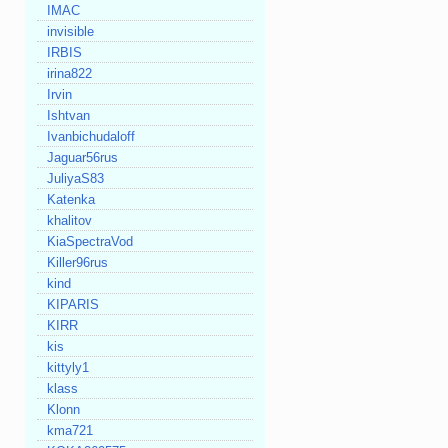
IMAC
invisible
IRBIS
irina822
Irvin
Ishtvan
Ivanbichudaloff
Jaguar56rus
JuliyaS83
Katenka
khalitov
KiaSpectraVod
Killer96rus
kind
KIPARIS
KIRR
kis
kittyly1
klass
Klonn
kma721