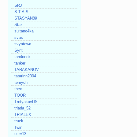
SRJ
S-T-A-S
STASYAN89
Staz
sultano4ka
svas
svyatowa
Synt
tan4onok
tanker
TARAKANOV
tatarinn2004
temych
thex
TOOR
TretyakovDS
triada_52
TRIALEX
truck
Twin
user13