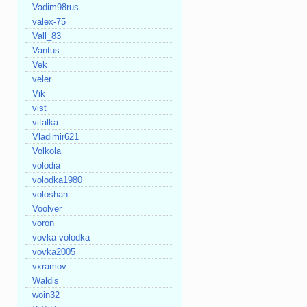
Vadim98rus
valex-75
Vall_83
Vantus
Vek
veler
Vik
vist
vitalka
Vladimir621
Volkola
volodia
volodka1980
voloshan
Voolver
voron
vovka volodka
vovka2005
vxramov
Waldis
woin32