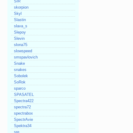
SIR
skorpion
Skyl
Slastin
slava_s
Slepoy
Slevin
slona75
slowspeed
smspavlovich
Snake
snakes
Sobolek
SoRok
sparco
SPASATEL
Spectra422
spectra72
spectrabox
SpectrAvie
Spektra34
sre