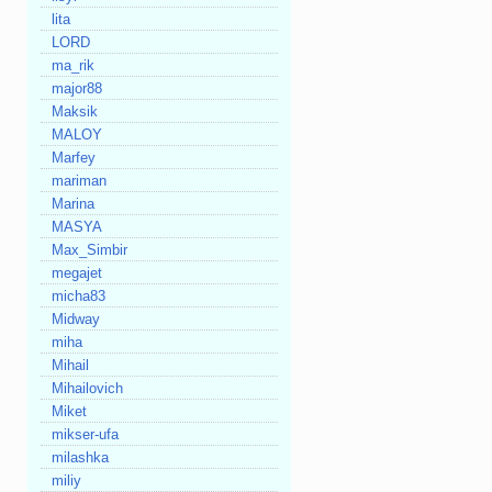
lita
LORD
ma_rik
major88
Maksik
MALOY
Marfey
mariman
Marina
MASYA
Max_Simbir
megajet
micha83
Midway
miha
Mihail
Mihailovich
Miket
mikser-ufa
milashka
miliy