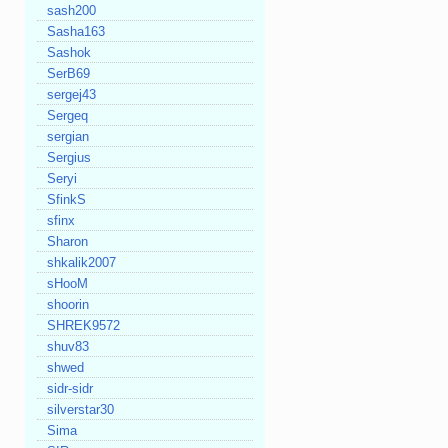
sash200
Sasha163
Sashok
SerB69
sergej43
Sergeq
sergian
Sergius
Seryi
SfinkS
sfinx
Sharon
shkalik2007
sHooM
shoorin
SHREK9572
shuv83
shwed
sidr-sidr
silverstar30
Sima