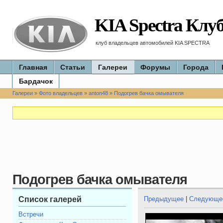
KIA Spectra Клу
клуб владельцев автомобилей KIA SPECTRA
Главная
Статьи
Галереи
Форумы
Города
Бардачок
Галереи
»
Фото владельцев
»
anton48
»
Подогрев бачка омывателя
Подогрев бачка омывателя
Список галерей
Предыдущее
|
Следующе
Встречи