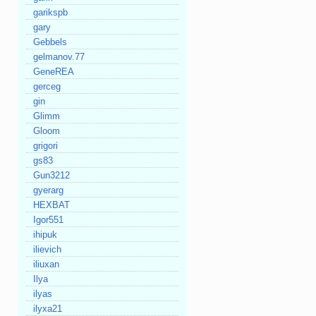
garikspb
gary
Gebbels
gelmanov.77
GeneREA
gerceg
gin
Glimm
Gloom
grigori
gs83
Gun3212
gyerarg
HEXBAT
Igor551
ihipuk
ilievich
iliuxan
Ilya
ilyas
ilyxa21