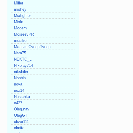
Miller
mishey
Mixfighter
Mixlo
Modern
MoiseevPR
musiker
Mалыш СуперПупер
Nata75
NEKTO_L
Nikolay714
nikshilin
Nobbis
nova
nox14
Nusichka
o427
Oleg.nav
OlegGT
oliver111
olmita