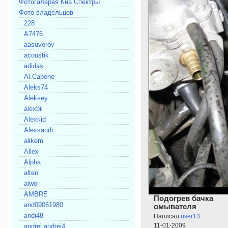
Фотогалерея Киа Спектры
Фото владельцев
228
A7476
aasuvorov
acoustik
adidas
Al.Capone
Aleks74
Aleksey
alexbil
Alexkid
Alexsandr
alikem
Allex
Alpha
alten
alwo
AMBRE
Подогрев бачка
and09061980
омывателя
andi48
Написал
user13
11-01-2009
andrei andrei4