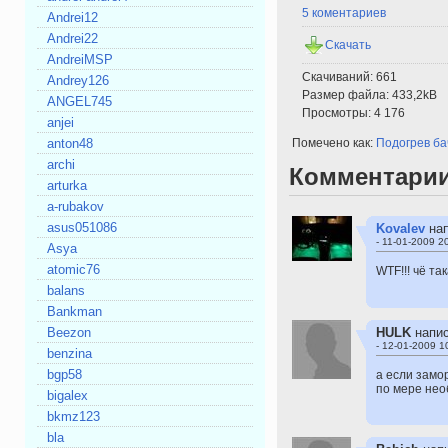
5 коментариев
Andrei12
Andrei22
Скачать
AndreiMSP
Скачиваний: 661
Andrey126
Размер файла: 433,2kB
ANGEL745
Просмотры: 4 176
anjei
anton48
Помечено как:
Подогрев ба
archi
Комментари
arturka
a-rubakov
asus051086
Kovalev
на
- 11-01-2009 2
Asya
atomic76
WTF!!! чё та
balans
Bankman
HULK
напи
Beezon
- 12-01-2009 1
benzina
bgp58
а если замо
по мере нео
bigalex
bkmz123
bla