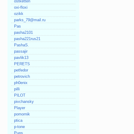
ostketten
oxi-floxi
ozikk
parks_79@mail.ru
Pas
pasha2101
pasha221rus21
PashaS.
passajir
pavlik13
PERETS
petfedor
petrovich
ph0enix
pilli
PILOT
pivchansky
Player
pomornik
ptica
p-tone
Pups