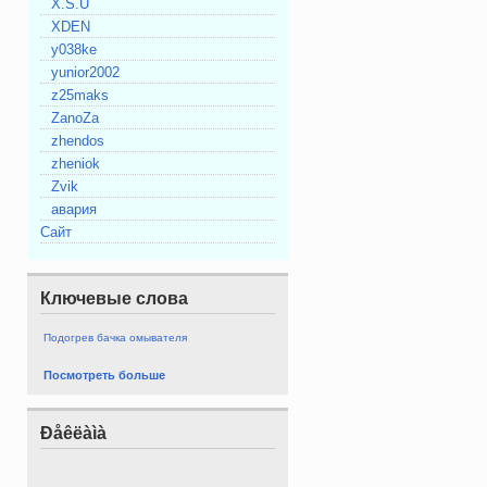
X.S.U
XDEN
y038ke
yunior2002
z25maks
ZanoZa
zhendos
zheniok
Zvik
авария
Сайт
Ключевые слова
Подогрев бачка омывателя
Посмотреть больше
Ðåêëàìà