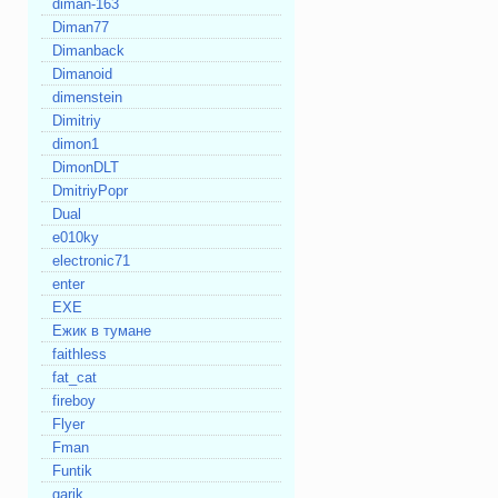
diman-163
Diman77
Dimanback
Dimanoid
dimenstein
Dimitriy
dimon1
DimonDLT
DmitriyPopr
Dual
e010ky
electronic71
enter
EXE
Eжик в тумане
faithless
fat_cat
fireboy
Flyer
Fman
Funtik
garik