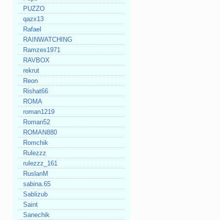
PUZZO
qazx13
Rafael
RAINWATCHING
Ramzes1971
RAVBOX
rekrut
Reon
Rishat66
ROMA
roman1219
Roman52
ROMAN880
Romchik
Rulezzz
rulezzz_161
RuslanM
sabina.65
Sablizub
Saint
Sanechik