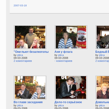
2007-03-18
"Они пьют безалкогольное...
Аня у флага
Бедный Ё
by
ptica
by
ptica
by
ptica
09-03-2008
09-03-2008
09-03-2008
2 коментариев
- коментариев
2 комента
Во главе заседания
Дело-то серьёзное
Довольны
by
ptica
by
ptica
by
ptica
09-03-2008
09-03-2008
09-03-2008