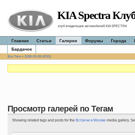
KIA Spectra Клу
клуб владельцев автомобилей KIA SPECTRA
Главная
Статьи
Галереи
Форумы
Города
Бардачок
Все Теги
»
2008-03-09
(
RSS
)
Просмотр галерей по Тегам
Showing related tags and posts for the
Встречи в Москве
media gallery. S