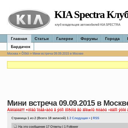
KIA Spectra Клу
клуб владельцев автомобилей KIA SPECTRA
Главная
Статьи
Галереи
Форумы
Города
Бардачок
Москва
»
Ôîðóì
»
Мини встреча 09.09.2015 в Москве
Мини встреча 09.09.2015 в Москв
Âíèìàíèå!!! ×òîáû îòâå÷àòü â ýòîì ôîðóìå âû äîëæíû ñòàòü ÷ëåíîì ýòîé 
Страница 1 из 2 (Всего 18 записей) 1
2
Следущая >
|
RSS
На это сообщение 17 Ответы | 1 Follower