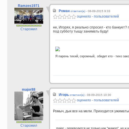
Ramzes1971
Роман
ответил(а) -
08-09-2015 9:33
оценило - пользователей
не, Игорях, я реально спросил - кто банкует
Старожил
под субботу тыщу занимать буду!
Я парень тихий, скромный, обидит кто - тихо зак
major88
Игорь
ответил(а) -
08-09-2015 10:30
оценило - пользователей
Ромыч, дык все на мели. Приходится ужиматьс
Старожил
major - переводится не только как "мажор", но и 