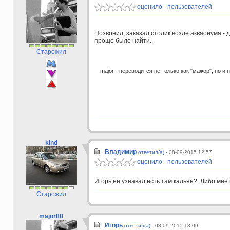
оценило - пользователей
Позвонил, заказал столик возле акваоиума -
проще было найти...
Старожил
major - переводится не только как "мажор", но и 
kind
Владимир
ответил(а) -
08-09-2015 12:57
оценило - пользователей
Игорь,не узнавал есть там кальян? Либо мне 
Старожил
major88
Игорь
ответил(а) -
08-09-2015 13:09