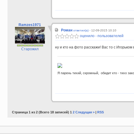
Ramzes1971
Роман
ответил(а) -
12-09-2015 10:10
оценило - пользователей
ну и кто на фото расскажи! Вас то с Игорьком
Старожил
Я парень тихий, скромный, обидит кто - тихо зак
Страница 1 из 2 (Всего 18 записей) 1
2
Следущая >
|
RSS