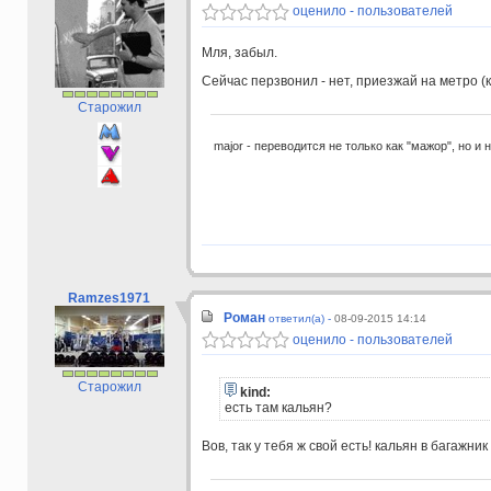
оценило - пользователей
Мля, забыл.
Сейчас перзвонил - нет, приезжай на метро (к
Старожил
major - переводится не только как "мажор", но и 
Ramzes1971
Роман
ответил(а) -
08-09-2015 14:14
оценило - пользователей
Старожил
kind:
есть там кальян?
Вов, так у тебя ж свой есть! кальян в багажник