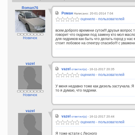
Roman76
Роман
Написано: 20-01-2014 7:04
оценило - пользователей
всем доброго времени суток!!! друзья вопрос т
говорит что гидрики под замену кто мол масл
Новичок
для гидриков как быть что делать город у нас
стоит лобовое на спектру спасибо!!! с уваже
vazel
vazel
ответил(а) -
16-11-2017 20:35
оценило - пользователей
У меня недавно тоже как дизель застучала. Я
то я думаю, что гидрики.
Новичок
vazel
vazel
ответил(а) -
16-11-2017 20:44
оценило - пользователей
Я тоже кстати с Лесного