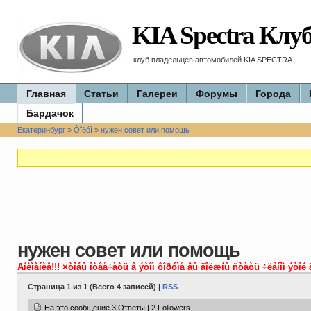
KIA Spectra Клу
клуб владельцев автомобилей KIA SPECTRA
Главная
Статьи
Галереи
Форумы
Города
Бардачок
Екатеринбург
»
Ôîðóì
»
нужен совет или помощь
нужен совет или помощь
Âíèìàíèå!!! ×òîáû îòâå÷àòü â ýòîì ôîðóìå âû äîëæíû ñòàòü ÷ëåíîì ýòîé 
Страница 1 из 1 (Всего 4 записей) |
RSS
На это сообщение 3 Ответы | 2 Followers