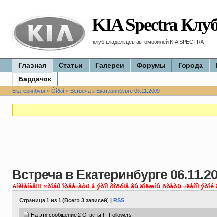
KIA Spectra Клу
клуб владельцев автомобилей KIA SPECTRA
Главная
Статьи
Галереи
Форумы
Города
Бардачок
Екатеринбург
»
Ôîðóì
»
Встреча в Екатеринбурге 06.11.2009
Встреча в Екатеринбурге 06.11.2
Âíèìàíèå!!! ×òîáû îòâå÷àòü â ýòîì ôîðóìå âû äîëæíû ñòàòü ÷ëåíîì ýòîé 
Страница 1 из 1 (Всего 3 записей) |
RSS
На это сообщение 2 Ответы | - Followers