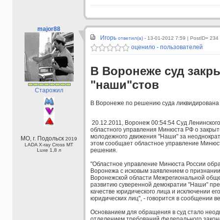
major88
Игорь
ответил(а) -
13-01-2012 7:59
| PostID= 234
оценило - пользователей
В Воронеже суд закр
"наши"стов
Старожил
В Воронеже по решению суда ликвидирована
20.12.2011, Воронеж 00:54:54 Суд Ленинског
областного управления Минюста РФ о закрыт
молодежного движения "Наши" за неоднократ
МО, г. Подольск
2019
этом сообщает областное управление Минюст
LADA X-ray Cross МТ
решения.
Luxe 1,8 л
"Областное управление Минюста России обра
Воронежа с исковым заявлением о признании
Воронежской области Межрегиональной обще
развитию суверенной демократии "Наши" пре
качестве юридического лица и исключении его
юридических лиц", - говорится в сообщении в
Основанием для обращения в суд стало нео
отделением требований федерального закон