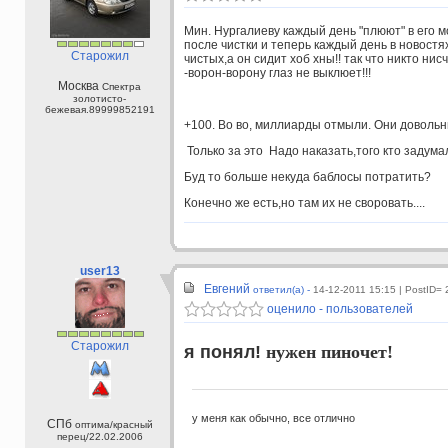
Мин. Нургалиеву каждый день "плюют" в его 
после чистки и теперь каждый день в новостя
Старожил
чистых,а он сидит хоб хны!! так что никто ни
-ворон-ворону глаз не выклюет!!!
Москва
Спектра
золотисто-
бежевая.89999852191
+100. Во во, миллиарды отмыли. Они довольн
Только за это Надо наказать,того кто задума
Буд то больше некуда баблосы потратить?
Конечно же есть,но там их не своровать....
user13
Евгений
ответил(а) -
14-12-2011 15:15
| PostID=
оценило - пользователей
Старожил
я понял!
нужен пиночет!
у меня как обычно, все отлично
СПб
оптима/красный
перец/22.02.2006