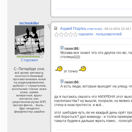
technokiller
Аццкий Подлец
ответил(а) -
08-12-2011 22:19
|
оценило - пользователей
raser.86:
Москва-все знают что это другое гос-во, т
столица)))))
Старожил
С- Петербург
2008,
эт точно
всё кроме автомата,
золотисто-бежевый,
противотанковое копьё
raser.86:
на радиоуправлении,
арбалет с глушителем,
А есть люди, которые выходят на улицу, ч
ангельские глазья, кожа-
рожа, шумка
конкретная, круиз-
да я пытаюсь сказать что НИХРЕНА этот выход
контроль нах,
горлопанства? ну вышли, поорали, ну можно 
укороченная ручка КПП,
стену в знак протеста. и всё...
прочая фигня... была...
Щас хендехох
ферфлюхтер швайне
этот шибздик чуть ли не каждый день орёт пр
ней бороться? дал команду - и толпа прикор
такшта будем и дальше жрать говно... голосуй 