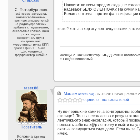
Старожил
Новости: по всем городам люди, не согла
надевают БЕЛУЮ ЛЕНТОЧКУ. На сумку, на ку
С- Петербург
2008,
Белая ленточка - против фальсификации в
всё кроме автомата,
золотисто-бежевый,
противотанковое копьё
на радиоуправлении,
арбалет с глушителем,
и что? хоть на хер эту ленточку повяжи, что и
ангельские глазья, кожа-
рожа, шумка
конкретная, круиз-
контроль нах,
укороченная ручка КПП,
прочая фигня... была...
Щас хендехох
ферфлюхтер швайне
Женщина- как инспектор ГИБДД: фигни наговорит, 
ты ещё и виноватый
raser.86
Максим
ответил(а) -
07-12-2011 23:48
| PostID= 
оценило - пользователей
Ну во-первых не хамите, а во-вторых-вы вообщ
столице?! Толпы несогласных с результатом 
ленточка-это знак несогласия, который позв
повязать себе на х@р ленточку и выйти на ул
Посетитель
охать и возмущаться сидя дома. Если вы за 
имею.
Коломна
Spectra