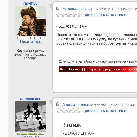
raser.86
Максим
ответил(а) -
07-12-2011 23:08
| PostID= 
оценило - пользователей
- БЕЛАЯ ЛЕНТА --
Новости: по всем городам люди, не согласны
БЕЛУЮ ЛЕНТОЧКУ. На сумку, на куртку, на маши
Посетитель
против фальсификации выборов! Белый - сим
Коломна
Spectra
2007г., HB, Алмазное
серебро
Если купить китайскую синию простынь на утро 
technokiller
Аццкий Подлец
ответил(а) -
07-12-2011 23:33
|
оценило - пользователей
raser.86:
- БЕЛАЯ ЛЕНТА --