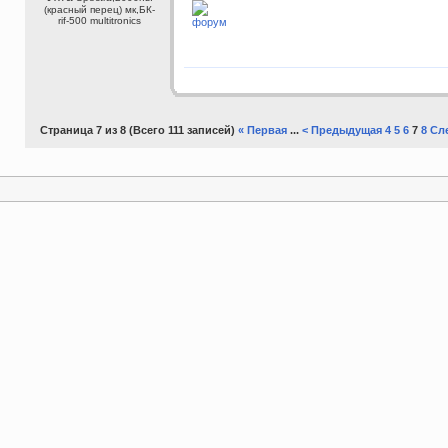
(красный перец) мк,БК-
rif-500 multitronics
форум
Страница 7 из 8 (Всего 111 записей)
« Первая
...
< Предыдущая
4
5
6
7
8
Сл