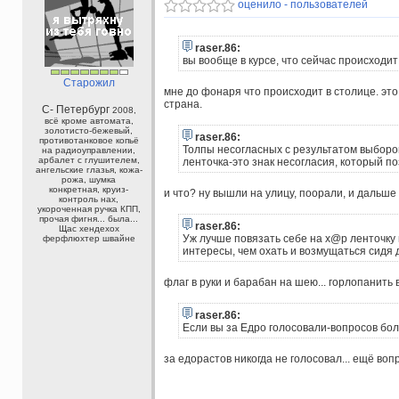
оценило - пользователей
raser.86:
вы вообще в курсе, что сейчас происходит
Старожил
мне до фонаря что происходит в столице. это,
страна.
С- Петербург
2008,
всё кроме автомата,
золотисто-бежевый,
raser.86:
противотанковое копьё
Толпы несогласных с результатом выборов
на радиоуправлении,
арбалет с глушителем,
ленточка-это знак несогласия, который п
ангельские глазья, кожа-
рожа, шумка
конкретная, круиз-
и что? ну вышли на улицу, поорали, и дальше ч
контроль нах,
укороченная ручка КПП,
прочая фигня... была...
raser.86:
Щас хендехох
Уж лучше повязать себе на х@р ленточку 
ферфлюхтер швайне
интересы, чем охать и возмущаться сидя 
флаг в руки и барабан на шею... горлопанить в
raser.86:
Если вы за Едро голосовали-вопросов бо
за едорастов никогда не голосовал... ещё во