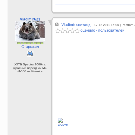
Vladimir621
Vladimir
ответил(а) -
17-12-2011 15:06
| PostID= 
оценило - пользователей
Старожил
Ухта
Spectra,2006г.в.
(красный перец) мк,БК-
rif-500 multitronics
форум