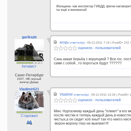
Женщина- как инспектор ГИБДД: фигни наговорит, 
ты ещё и виноватый
garikspb
игорь
ответил(а) -
09-12-2011 7:16
| PostID= 232 
оценило - пользователей
Сань какая борьба с корупцией ? Все гос. пос
сами с собой , то бороться будут ??????
Активист
Санкт-Петербург
2007, HB,черный
жемчуг,Дакар
Vladimir621
Vladimir
ответил(а) -
09-12-2011 13:34
| PostID= 
оценило - пользователей
Мин. Нургалиеву каждый день "плюют" в его 
после чистки и теперь каждый день в новостя
Старожил
чистых,а он сидит хоб хны!! так что никто ни
-ворон-ворону глаз не выклюет!!!