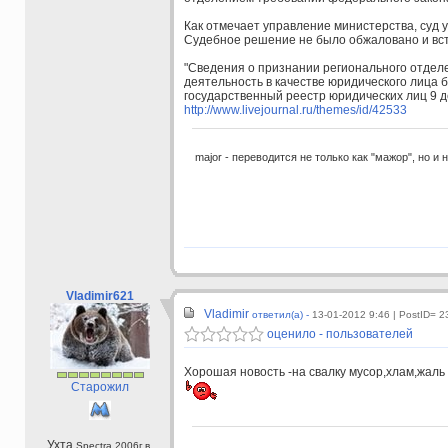
Как отмечает управление министерства, суд 
Судебное решение не было обжаловано и вст
"Сведения о признании регионального отдел
деятельность в качестве юридического лица 
государственный реестр юридических лиц 9 де
http://www.livejournal.ru/themes/id/42533
major - переводится не только как "мажор", но и 
Vladimir621
Vladimir
ответил(а) -
13-01-2012 9:46
| PostID= 2
оценило - пользователей
Хорошая новость -на свалку мусор,хлам,жаль н
Старожил
Ухта
Spectra,2006г.в.