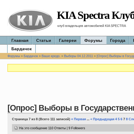
KIA Spectra Клу
клуб владельцев автомобилей KIA SPECTRA
Главная
Статьи
Галереи
Форумы
Города
Бардачок
Форумы
»
Бардачок
»
Ваше кредо.
»
Выборы 04.12.2011
»
[Опрос] Выборы в Госуд
[Опрос] Выборы в Государственн
Страница 7 из 8 (Всего 111 записей)
« Первая
...
< Предыдущая
4
5
6
7
8
Сл
На это сообщение 110 Ответы | 9 Followers