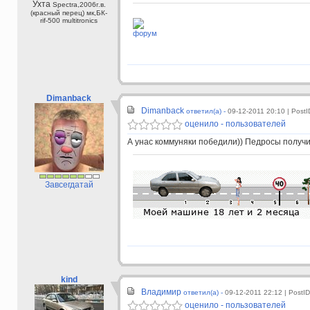
Ухта
Spectra,2006г.в.
(красный перец) мк,БК-
rif-500 multitronics
форум
Dimanback
Dimanback
ответил(а) -
09-12-2011 20:10
| Post
оценило - пользователей
А унас коммуняки победили)) Педросы получи
Завсегдатай
kind
Владимир
ответил(а) -
09-12-2011 22:12
| PostI
оценило - пользователей