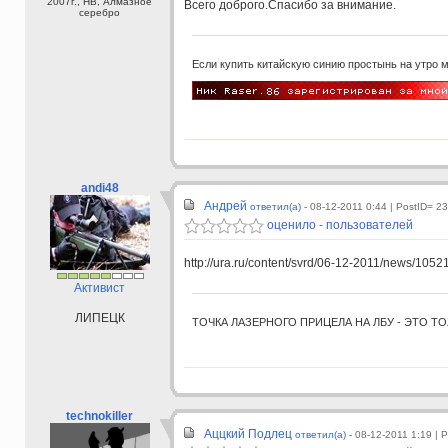
2007г., HB, Алмазное
Всего доброго.Спасибо за внимание.
серебро
Если купить китайскую синию простынь на утро 
andi48
Андрей
ответил(а) -
08-12-2011 0:44
| PostID= 2
оценило - пользователей
http://ura.ru/content/svrd/06-12-2011/news/105
Активист
ЛИПЕЦК
ТОЧКА ЛАЗЕРНОГО ПРИЦЕЛА НА ЛБУ - ЭТО ТО
technokiller
Аццкий Подлец
ответил(а) -
08-12-2011 1:19
| 