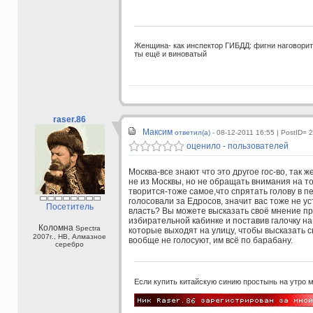
Женщина- как инспектор ГИБДД: фигни наговорит, 
ты ещё и виноватый
raser.86
Максим
ответил(а) -
08-12-2011 16:55
| PostID= 
оценило - пользователей
Москва-все знают что это другое гос-во, так ж
не из Москвы, но не обращать внимания на то,
творится-тоже самое,что спрятать голову в пе
голосовали за Едросов, значит вас тоже не 
Посетитель
власть? Вы можете высказать своё мнение пр
избирательной кабинке и поставив галочку на
Коломна
Spectra
которые выходят на улицу, чтобы высказать с
2007г., HB, Алмазное
вообще не голосуют, им всё по барабану.
серебро
Если купить китайскую синию простынь на утро 