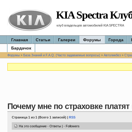
KIA Spectra Клу
клуб владельцев автомобилей KIA SPECTRA
Главная
Статьи
Галереи
Форумы
Города
Бардачок
Форумы
»
База Знаний и F.A.Q. (Часто задаваемые вопросы)
»
Автоликбез
»
Стра
Почему мне по страховке платят 
Страница 1 из 1 (Всего 1 записей) |
RSS
На это сообщение - Ответы | - Followers