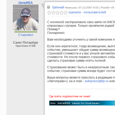
GeneREA
Евгений
Написано: 07-12-2007 9:53
| PostID= 45
оценило - пользователей
С коллегой застраховали свои авто по КАСКО
страховых случаев. Только приятелю ущерб
Почему?
Гончаренко.
Старожил
Вам необходимо уточнить у своей компании 
Санкт-Петербург
Opel Astra H SW
Если оно агрегатное, тогда возмещение, вып
событию, уменьшает общую сумму возмещения
страховой стоимости и у вас угнали автомобил
стоимости. Но после первого страхового соб
сделать страховую сумму опять полной.
Страхование может быть и неагрегатным: ско
событие, страховая сумма всегда будет соста
Ваши вопросы можете прислать в редакцию по
«Автоправо»), на e-mail -
avtopravo@kp.ru
или 
Где взять подлокотник не знаю!