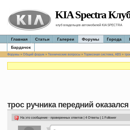
KIA Spectra Клу
клуб владельцев автомобилей KIA SPECTRA
Главная
Статьи
Галереи
Форумы
Города
Бардачок
Форумы
»
Общий форум
»
Технические вопросы
»
Тормозная система, ABS
»
тро
трос ручника передний оказался
На это сообщение - проверенных ответов | 4 Ответы | 1 Follower