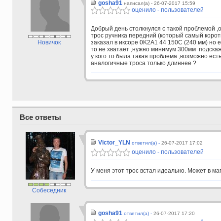
gosha91
написал(а) - 26-07-2017 15:59
оценило - пользователей
Добрый день столкнулся с такой проблемой ,
трос ручника передний (который самый корот
Новичок
заказал в иксоре
0K2A1 44
150C (240 мм) но 
то не хватает ,нужно минимум 300мм подска
у кого то была такая проблема ,возможно ест
аналогичные троса только длиннее ?
Все ответы
Victor_YLN
ответил(а) -
26-07-2017 17:02
оценило - пользователей
У меня этот трос встал идеально. Может в ма
Собеседник
gosha91
ответил(а) -
26-07-2017 17:20