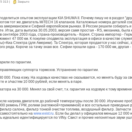
25 313
|
Закрыто
поделиться опытом эксплуатации KIA SHUMA II. Почему пишу не в раздел "дру
капотом тот же двигатель MiTECH 16 клапанов. Каталожные номера деталей со
на американском и Сефией европейском рынках. В России решили собирать и
ете. Итак, дата выпуска 30.05.2003, версия самя простая - RS, механика, была 
 сентябре 2003 года, страна-производитель - Корея. Страна импортер - Гер
омент 47 000 км. К покупке сподвигла эксплуатация в офисе в качестве служе
)=Киа Спектра (для Америки). Та Спектра, которая продается у нас сейчас, э
о ряда. Короче за тачку знаю все. Сефии прошли одна - 170 000 км, другая - 
арили по гарантии.
направляющих суппорта тормозов. Устранение по гарантии.
0 000. Пока езжу. На ходовых качествах не сказывается, но менять буду за свой
 и з/частям 10 000 рублей, если менять в паре.
атора на 30 000. Менял за свой счет, т.к. гарантия на ходовую к тому времен
осле нагрева двигателя до рабочей температуры после 30 000. Изучение пр
000 ремень ГРМ, ролики (натяжной+прижимной) и все остальные приводные ре
ильтр салона, фильтр тонкой очистки топлива, воздушный фильтр. Запчасти +
л самостоятельно на
www.exist.ru
. Если бы делал у официалов меньше 12 000 н
 идеально идентифицируется по VINу. Свист и прочие непонятные звуки уш