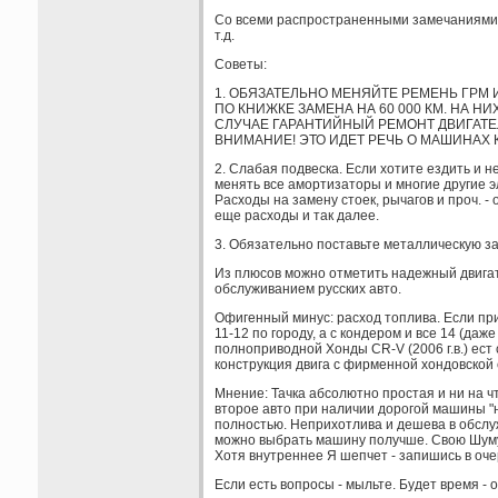
Со всеми распространенными замечаниями с
т.д.
Советы:
1. ОБЯЗАТЕЛЬНО МЕНЯЙТЕ РЕМЕНЬ ГРМ И
ПО КНИЖКЕ ЗАМЕНА НА 60 000 КМ. НА Н
СЛУЧАЕ ГАРАНТИЙНЫЙ РЕМОНТ ДВИГАТЕЛЯ
ВНИМАНИЕ! ЭТО ИДЕТ РЕЧЬ О МАШИНАХ 
2. Слабая подвеска. Если хотите ездить и н
менять все амортизаторы и многие другие эл
Расходы на замену стоек, рычагов и проч. -
еще расходы и так далее.
3. Обязательно поставьте металлическую з
Из плюсов можно отметить надежный двигат
обслуживанием русских авто.
Офигенный минус: расход топлива. Если пр
11-12 по городу, а с кондером и все 14 (да
полноприводной Хонды CR-V (2006 г.в.) ест с
конструкция двига с фирменной хондовской 
Мнение: Тачка абсолютно простая и ни на чт
второе авто при наличии дорогой машины "
полностью. Неприхотлива и дешева в обслуж
можно выбрать машину получше. Свою Шуму х
Хотя внутреннее Я шепчет - запишись в оче
Если есть вопросы - мыльте. Будет время - о