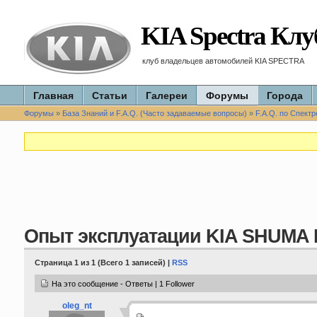
KIA Spectra Клу
клуб владельцев автомобилей KIA SPECTRA
Главная
Статьи
Галереи
Форумы
Города
Форумы
»
База Знаний и F.A.Q. (Часто задаваемые вопросы)
»
F.A.Q. по Спектр
Опыт эксплуатации KIA SHUMA I
Страница 1 из 1 (Всего 1 записей) |
RSS
На это сообщение - Ответы | 1 Follower
oleg_nt