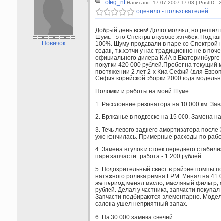
oleg_nt
Написано: 17-07-2007 17:03
| PostID= 
оценило - пользователей
Добрый день всем! Долго молчал, но решил 
Шума - это Спектра в кузове хэтчбек. Под 
Новичок
100%. Шуму продавали в паре со Спектрой 
седан, т.к.хэтчи у нас традиционно не в поч
официального дилера КИА в Екатеринбурге в
покупки 420 000 рублей.Пробег на текущий м
протяжении 2 лет 2-х Киа Сефий (для Европы
Сефия корейской сборки 2000 года модельног
Поломки и работы на моей Шуме:
1. Расслоение резонатора на 10 000 км. Зав
2. Бряканье в подвеске на 15 000. Замена 
3. Течь левого заднего амортизатора после 3
уже кончилась. Примерные расходы по работе
4. Замена втулок и стоек переднего стабилиз
паре запчасти+работа - 1 200 рублей.
5. Подозрительный свист в районе помпы п
натяжного ролика ремня ГРМ. Менял на 41 
же период менял масло, масляный фильтр, ф
рублей. Делал у частника, запчасти покупа
Запчасти подбираются элементарно. Модель
салона ушел неприятный запах.
6. На 30 000 замена свечей.