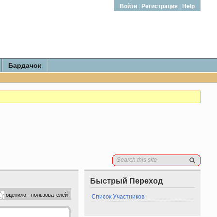
Войти
|
Регистрация
|
Help
Бардачок
Быстрый Переход
оценило - пользователей
Список Участников