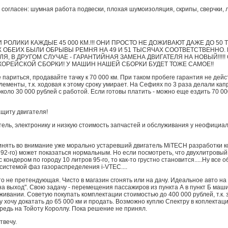
огласен: шумная работа подвески, плохая шумоизоляция, скрипы, сверчки, 
 РОЛИКИ КАЖДЫЕ 45 000 КМ.!!! ОНИ ПРОСТО НЕ ДОЖИВАЮТ ДАЖЕ ДО 50 
ИХ ОБЕИХ БЫЛИ ОБРЫВЫ РЕМНЯ НА 49 И 51 ТЫСЯЧАХ СООТВЕТСТВЕННО. 
, В ДРУГОМ СЛУЧАЕ - ГАРАНТИЙНАЯ ЗАМЕНА ДВИГАТЕЛЯ НА НОВЫЙ!!!!!
КОРЕЙСКОЙ СБОРКИ! У МАШИН НАШЕЙ СБОРКИ БУДЕТ ТОЖЕ САМОЕ!!
е париться, продавайте тачку к 70 000 км. При таком пробеге гарантия не дей
ементы, т.к. ходовая к этому сроку умирает. На Сефиях по 3 раза делали кап
 около 30 000 рублей с работой. Если готовы платить - можно еще ездить 70 0
ащиту двигателя!
ель, электронику и низкую стоимость запчастей и обслуживания у неофициал
инять во внимание уже морально устаревший двигатель MiTECH разработки ко
же 92-го) может показаться нормальным. Но если посмотреть, что двухлитровый
 кондером по городу 10 литров 95-го, то как-то грустно становится.....Ну все
системой фаз газораспределения i-VTEC....
о не претендующая. Чисто в магазин сгонять или на дачу. Идеальное авто на 
на выход". Свою задачу - перемещения пассажиров из пункта А в пункт Б ма
ивании. Советую покупать комплектации стоимостью до 400 000 рублей, т.к.
очу докатать до 65 000 км и продать. Возможно куплю Спектру в коплектаци
редь на Тойоту Короллу. Пока решение не принял.
твечу.