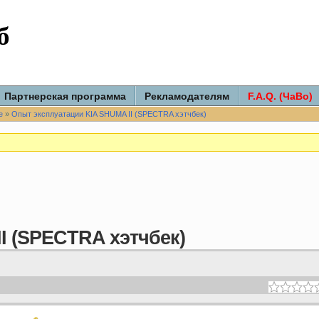
б
Партнерская программа
Рекламодателям
F.A.Q. (ЧаВо)
е
»
Опыт эксплуатации KIA SHUMA II (SPECTRA хэтчбек)
I (SPECTRA хэтчбек)