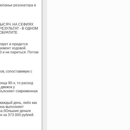
лопанье резонатора и
ТЫСЯЧ. НА СЕФИЯХ
РЕЗУЛЬТАТ - В ОДНОМ
 ОБРАТИТЕ
ствует и придется
ремонт ходовой.
00 и не париться. Потом
ов, сопоставимую с
нца 90-х, то расход
 движок у
 объясняет современная
каждый день, либо как
шина выполняет
 за бОльшие деньги
и за 373 000 рублей.