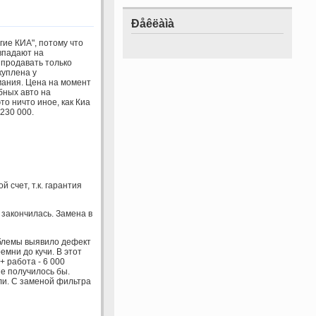
Ðåêëàìà
гие КИА", потому что
впадают на
 продавать только
куплена у
мания. Цена на момент
бных авто на
то ничто иное, как Киа
230 000.
 счет, т.к. гарантия
и закончилась. Замена в
облемы выявило дефект
мни до кучи. В этот
 работа - 6 000
е получилось бы.
ли. С заменой фильтра