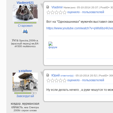
Vladimir621
Vladimir
Написано: 05-10-2014 20:37
| PostID= 3
оценило - пользователей
Вот на "Однокашниках" мужичёк выставил сво
Старожил
https://www.youtube.com/watch?v=pWs6bz4iUvo
Ухта
Spectra,2006г.в.
(красный перец) мк,БК-
rif-500 multitronics
форум
y.stafeev
Юрий
ответил(а) -
05-10-2014 20:52
| PostID= 30
оценило - пользователей
Ну если делать нечего , а руки чешутся то мо
Завсегдатай
ковдор. мурманская
область.
киа Спектра
2006г серое олово