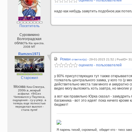
оценило - пользователей
надо как нибудь замутить подобное,как потеп
Посетитель
Суровикино
Волгоградская
область
Кia spectra.
2008 МТ
Ramzes1971
Роман
ответил(а) -
29-01-2015 21:52
| PostID= 3
оценило - пользователей
у 80% присутствующих тут также открывается б
Старожил
толкатель центрального замка, у кого то (у м
действительно места там много и аккуратно с
Москва
Киа-Спектра,
видео могу выложить хоть завтра, но многие у
2006г.в.,мокрый
асфальт. т941ех
а вот как правильно Юрка сказал - замудр
Чиповался у Паулюса,
багажника - вот это идея! пока ничего кроме к
ощущения - су-у-упер. а
теперь еще полностью
бюджет!
переделал выхлоп -
стала пуля!
Я парень тихий, скромный, обидит кто - тихо зак