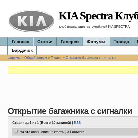
KIA Spectra Клу
клуб владельцев автомобилей KIA SPECTRA
Главная
Статьи
Галереи
Форумы
Города
Бардачок
Форумы
»
Общий форум
»
Тюнинг
»
Открытие багажника с сигналки
Открытие багажника с сигналки
Страница 1 из 1 (Всего 10 записей) |
RSS
На это сообщение 9 Ответы | 3 Followers