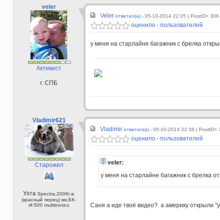
veler
Veler
ответил(а) -
05-10-2014 22:05
| PostID= 306
оценило - пользователей
у меня на старлайне багажник с брелка открыв
Активист
г. СПБ
Vladimir621
Vladimir
ответил(а) -
05-10-2014 22:38
| PostID=
оценило - пользователей
veler:
Старожил
у меня на старлайне багажник с брелка отк
Ухта
Spectra,2006г.в.
(красный перец) мк,БК-
Саня а иде твоё видео? а америку открыли "у
rif-500 multitronics