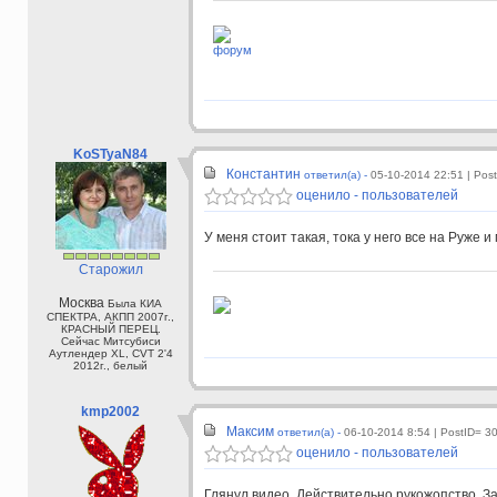
форум
KoSTyaN84
Константин
ответил(а) -
05-10-2014 22:51
| Pos
оценило - пользователей
У меня стоит такая, тока у него все на Руже и
Старожил
Москва
Была КИА
СПЕКТРА, АКПП 2007г.,
КРАСНЫЙ ПЕРЕЦ.
Сейчас Митсубиси
Аутлендер XL, CVT 2'4
2012г., белый
kmp2002
Максим
ответил(а) -
06-10-2014 8:54
| PostID= 3
оценило - пользователей
Глянул видео. Действительно рукожопство. За