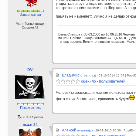
упираться в груз, а ведь его можно спрятать.
конкретно от сиги зависит. на Шерхане А зап
Завсегдатай
память не изменяет). лично я не делаю откры
Челябинск
Шкода
Октавия А7
Была Спектра с 30.03.2008 по 16.06.2016 Черный
по ней! Сейчас Шкода Октавия А7, 1,6 АКПП. До
теперь пореже. Если что, пишите на мыло. Мыло
DVI
Владимир
ответил(а) -
08-10-2014 12:54
| PostI
оценило - пользователей
Человек старался..... и компом пользоваться у
фото своих багажников, сравнивать будем
Посетитель
Тула
KIA Spectra
m.a.n-34
Алексей
ответил(а) -
29-01-2015 20:36
| PostID=