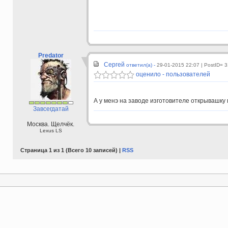
Predator
Сергей
ответил(а) -
29-01-2015 22:07
| PostID= 
оценило - пользователей
А у менэ на заводе изготовителе открывашку
Завсегдатай
Москва. Щелчёк.
Lexus LS
Страница 1 из 1 (Всего 10 записей) |
RSS