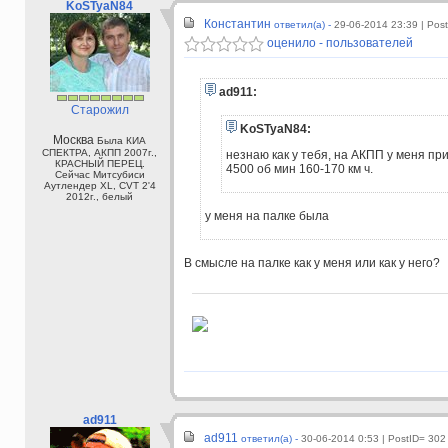
KoSTyaN84
Константин
ответил(а) -
29-06-2014 23:39
| Pos
оценило - пользователей
ad911:
Старожил
KoSTyaN84:
Москва
Была КИА
СПЕКТРА, АКПП 2007г.,
незнаю как у тебя, на АКПП у меня пр
КРАСНЫЙ ПЕРЕЦ.
4500 об мин 160-170 км ч.
Сейчас Митсубиси
Аутлендер XL, CVT 2'4
2012г., белый
у меня на палке была
В смысле на палке как у меня или как у него?
ad911
ad911
ответил(а) -
30-06-2014 0:53
| PostID= 302