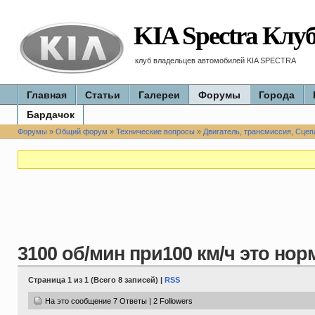
KIA Spectra Клу
клуб владельцев автомобилей KIA SPECTRA
Главная
Статьи
Галереи
Форумы
Города
Бардачок
Форумы
»
Общий форум
»
Технические вопросы
»
Двигатель, трансмиссия, Сцеп
3100 об/мин при100 км/ч это но
Страница 1 из 1 (Всего 8 записей) |
RSS
На это сообщение 7 Ответы | 2 Followers