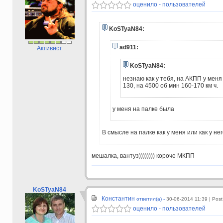
оценило - пользователей
KoSTyaN84:
ad911:
Активист
KoSTyaN84:
незнаю как у тебя, на АКПП у мен
130, на 4500 об мин 160-170 км ч.
у меня на палке была
В смысле на палке как у меня или как у не
мешалка, вантуз)))))))) короче МКПП
KoSTyaN84
Константин
ответил(а) -
30-06-2014 11:39
| Pos
оценило - пользователей