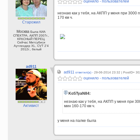
оценило - пользователей
незнаю как у тебя, на АКПП у меня при 3000 
170 км ч.
Старожил
Москва
Была КИА
СПЕКТРА, АКПП 2007г.,
КРАСНЫЙ ПЕРЕЦ.
Сейчас Митсубиси
Аутлендер XL, CVT 2'4
2012г., белый
ad911
ad911
ответил(а) -
29-06-2014 23:32
| PostID= 30
оценило - пользователей
KoSTyaN84:
незнаю как у тебя, на АКПП у меня при 30
Активист
мин 160-170 км ч.
у меня на палке была