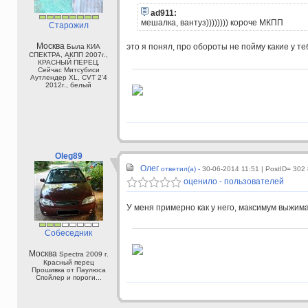
ad911:
мешалка, вантуз)))))))) короче МКПП
Старожил
Москва
это я понял, про обороты не пойму какие у т
Была КИА
СПЕКТРА, АКПП 2007г.,
КРАСНЫЙ ПЕРЕЦ.
Сейчас Митсубиси
Аутлендер XL, CVT 2'4
2012г., белый
Oleg89
Олег
ответил(а) -
30-06-2014 11:51
| PostID= 302
оценило - пользователей
У меня примерно как у него, максимум выжима
Собеседник
Москва
Spectra 2009 г.
Красный перец
Прошивка от Паулюса
Спойлер и пороги...