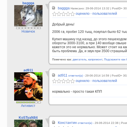
baggga
baggga
Написано: 29-06-2014 13:32
| PostID= 3
оценило - пользователей
Добрый день!
Новичок
2006 г.в, пробег 120 тыщ, покупал было 62 ты
Купил машину год назад, до этого пешеходом б
обороты 3000-3100, а при 140 вообще свыше 
кажется это не нормально. Может стоит на ка
быть проблема. Да, и звук при 3500 страшный.
Помечено как:
двигатель
,
капремонт
,
Подскажите как 
ad911
ad911
ответил(а) -
29-06-2014 14:59
| PostID= 30
оценило - пользователей
нормально - просто такая КПП
Активист
KoSTyaN84
Константин
ответил(а) -
29-06-2014 22:38
| Pos