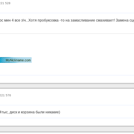
221 528
с мин 4 все з\ч...Хотя пробуксовка -то на замасливание смахивает! Замена с
 221 576
тыс, диск и корзина были никакие)