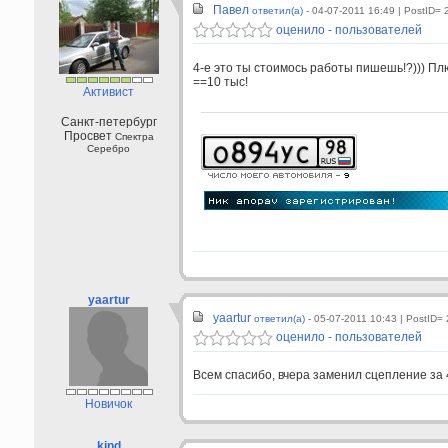
Павел
ответил(а) -
04-07-2011 16:49
| PostID= 
оценило - пользователей
4-е это ты стоимось работы пишешь!?))) Плю
==10 тыс!
Активист
Санкт-петербург
Просвет
Спектра
Серебро
yaartur
yaartur
ответил(а) -
05-07-2011 10:43
| PostID=
оценило - пользователей
Всем спасибо, вчера заменил сцепление за 4
Новичок
kind