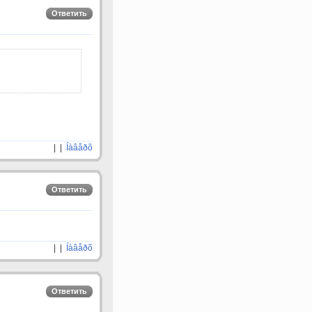
Ответить
| |
Íàâåðõ
Ответить
| |
Íàâåðõ
Ответить