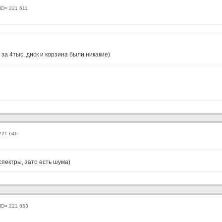
tID= 221 611
за 4тыс, диск и корзина были никакие)
 221 646
спектры, зато есть шума)
tID= 221 653