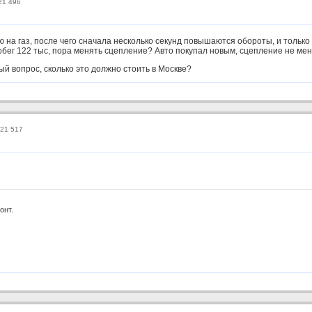
21 496
на газ, после чего сначала несколько секунд повышаются обороты, и только
обег 122 тыс, пора менять сцепление? Авто покупал новым, сцепление не мен
ный вопрос, сколько это должно стоить в Москве?
221 517
онт.