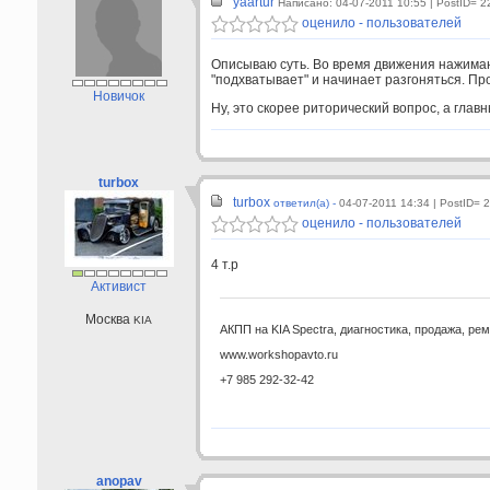
yaartur
Написано: 04-07-2011 10:55
| PostID= 2
оценило - пользователей
Описываю суть. Во время движения нажимаю 
"подхватывает" и начинает разгоняться. Пр
Новичок
Ну, это скорее риторический вопрос, а глав
turbox
turbox
ответил(а) -
04-07-2011 14:34
| PostID= 
оценило - пользователей
4 т.р
Активист
Москва
KIA
АКПП на KIA Spectra, диагностика, продажа, рем
www.workshopavto.ru
+7 985 292-32-42
anopav