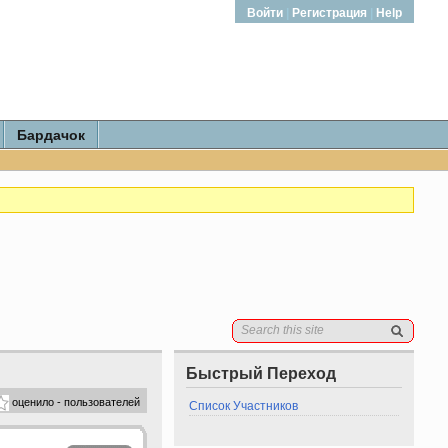
Войти
|
Регистрация
|
Help
Бардачок
Быстрый Переход
оценило - пользователей
Список Участников