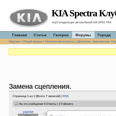
KIA Spectra Клу
клуб владельцев автомобилей KIA SPECTRA
Главная
Статьи
Галереи
Форумы
Города
Форумы
»
Общий форум
»
Технические вопросы
»
Двигатель, трансмиссия, Сц
Замена сцепления.
Страница 1 из 1 (Всего 7 записей) |
RSS
На это сообщение 6 Ответы | 3 Followers
yaartur