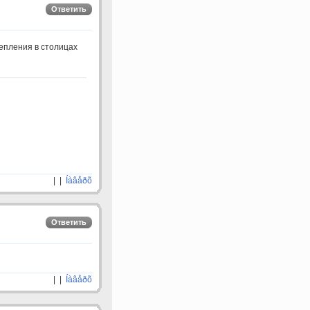
Ответить
цепления в столицах
| |
Íàâåðõ
Ответить
| |
Íàâåðõ