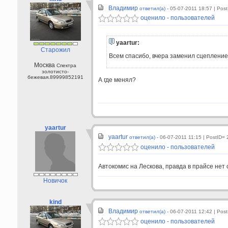
Владимир
ответил(а) -
05-07-2011 18:57
| Pos
оценило - пользователей
yaartur:
Старожил
Всем спасибо, вчера заменил сцепление 
Москва
Спектра
золотисто-
бежевая.89999852191
А где менял?
yaartur
yaartur
ответил(а) -
06-07-2011 11:15
| PostID=
оценило - пользователей
Автокомис на Лескова, правда в прайсе нет 
Новичок
kind
Владимир
ответил(а) -
06-07-2011 12:42
| Pos
оценило - пользователей