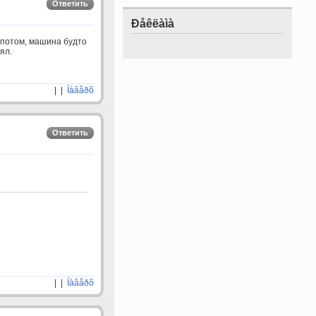
Ответить
Ðåêëàìà
 потом, машина будто
ял.
| |
Íàâåðõ
Ответить
| |
Íàâåðõ