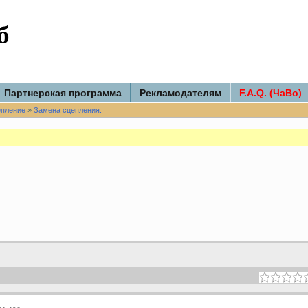
б
Партнерская программа
Рекламодателям
F.A.Q. (ЧаВо)
епление
»
Замена сцепления.