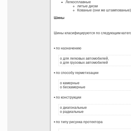
Легкосплавные
литые диски
Кованые (они же штампованые)
Шины
Шины класифицируются по следующим катег
• по назначению
o для легковых автомобилей,
o для грузовых автомобилей
• по способу герметизации
o камерные
o бескамерные
• по конструкции
o диагональные
o радиальные
• по типу рисунка протектора