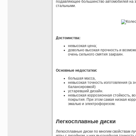
подавляющее большинство автомобилей на з
стальными.
Достоинства:
невысокая цена;
довольно высокая прочность и возмож
очень сильного смятия закраин.
Основные недостатки:
большая масса,
невысокая точность изготовления (а з
балансировкой)
устаревший дизайн.
невысокая коррозионная стойкость, в
покрытия. При этом самая низкая корр
эмалью и электрофорезом.
Легкосплавные диски
Легкосплавные диски по многим свойствам л
игры с дизайном, у них высочайшая точность 