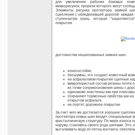
для увеличения рабочих боковых пове
микрорисунок, прорези которого могут сообщ
Элементы рисунка протектора зимней ши
сцепления с обледеневшей дорогой- каждая п
ступенчатую грань, которая "зацепляетс
покрытия.
достоинства нешипованных зимних шин:
износостойки;
бесшумны, что создает известный ком
на асфальтовом покрытии сцепные ха
микропористый состав резины почти 
из точки соприкосновения шины с дор
одинаково эластичны как при плюсовых
сохраняют тормозные свойства как на 
открытом асфальте;
не портят дорожное покрытие.
За счет чего же достигается хорошее сцепле
протектора новых шин входят специальные м
кристаллическую структуру. По мере износа 
наружу, становясь своего рода шипами. Это,
выталкивать воду из пятна контакта, обеспеч