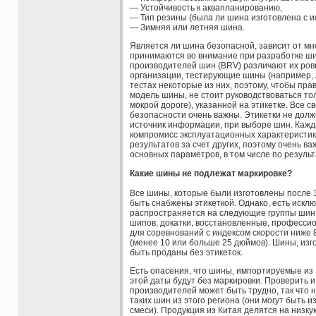
— Устойчивость к аквапланированию,
— Тип резины (была ли шина изготовлена с ​​
— Зимняя или летняя шина.
Является ли шина безопасной, зависит от мн
принимаются во внимание при разработке ш
производителей шин (BRV) различают их ров
организации, тестирующие шины (например, 
тестах некоторые из них, поэтому, чтобы пр
модель шины, не стоит руководствоваться то
мокрой дороге), указанной на этикетке. Все 
безопасности очень важны. Этикетки не дол
источник информации, при выборе шин. Кажд
компромисс эксплуатационных характеристик
результатов за счет других, поэтому очень в
основных параметров, в том числе по результ
Какие шины не подлежат маркировке?
Все шины, которые были изготовлены после 
быть снабжены этикеткой. Однако, есть исклю
распространяется на следующие группы шин
шипов, докатки, восстановленные, професс
для соревнований с индексом скорости ниже 
(менее 10 или больше 25 дюймов). Шины, изг
быть проданы без этикеток.
Есть опасения, что шины, импортируемые из
этой даты будут без маркировки. Проверить и
производителей может быть трудно, так что 
таких шин из этого региона (они могут быть 
смеси). Продукция из Китая делятся на низку