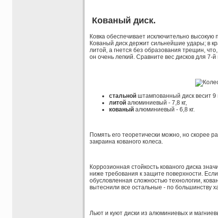
Кованый диск.
Ковка обеспечивает исключительно высокую п
Кованый диск держит сильнейшие удары; в кра
литой, а гнется без образования трещин, что,
он очень легкий. Сравните вес дисков для 7-
стальной
штампованный диск весит 9 к
литой
алюминиевый - 7,8 кг,
кованый
алюминиевый - 6,8 кг.
Помять его теоретически можно, но скорее р
закраина кованого колеса.
Коррозионная стойкость кованого диска значи
ниже требования к защите поверхности. Если
обусловленная сложностью технологии, кован
вытеснили все остальные - по большинству х
Льют и куют диски из алюминиевых и магниев