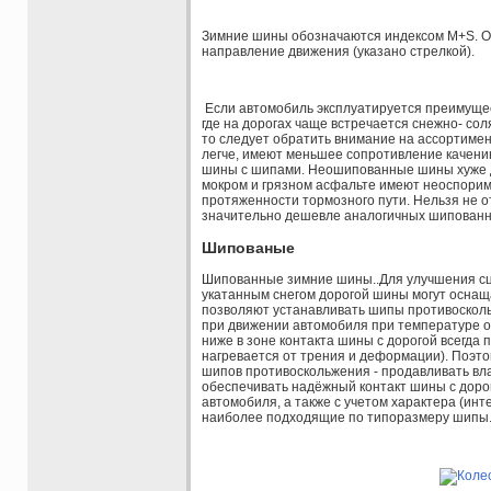
Зимние шины обозначаются индексом M+S. О
направление движения (указано стрелкой).
Если автомобиль эксплуатируется преимущес
где на дорогах чаще встречается снежно- сол
то следует обратить внимание на ассортиме
легче, имеют меньшее сопротивление качению,
шины с шипами. Неошипованные шины хуже д
мокром и грязном асфальте имеют неоспорим
протяженности тормозного пути. Нельзя не 
значительно дешевле аналогичных шипованн
Шипованые
Шипованные зимние шины..Для улучшения сц
укатанным снегом дорогой шины могут осна
позволяют устанавливать шипы противоскольж
при движении автомобиля при температуре о
ниже в зоне контакта шины с дорогой всегда 
нагревается от трения и деформации). Поэто
шипов противоскольжения - продавливать вла
обеспечивать надёжный контакт шины с доро
автомобиля, а также с учетом характера (ин
наиболее подходящие по типоразмеру шипы