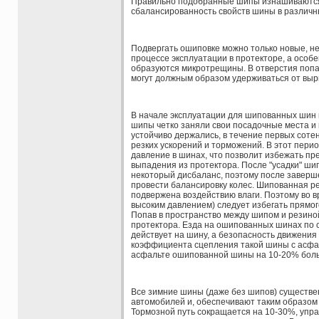
Правильно подобранные шипы изнашиваются 
сбалансированность свойств шины в различн
Подвергать ошиповке можно только новые, не
процессе эксплуатации в протекторе, а особе
образуются микротрещины. В отверстия попад
могут должным образом удерживаться от выр
В начале эксплуатации для шипованных шин 
шипы четко заняли свои посадочные места и
устойчиво держались, в течение первых соте
резких ускорений и торможений. В этот пери
давление в шинах, что позволит избежать пр
выпадения из протектора. После "усадки" ши
некоторый дисбаланс, поэтому после заверш
провести балансировку колес. Шипованная ре
подвержена воздействию влаги. Поэтому во 
высоким давлением) следует избегать прямог
Попав в пространство между шипом и резино
протектора. Езда на ошипованных шинах по 
действует на шину, а безопасность движения
коэффициента сцепления такой шины с асфал
асфальте ошипованной шины на 10-20% больш
Все зимние шины (даже без шипов) существе
автомобилей и, обеспечивают таким образом
Тормозной путь сокращается на 10-30%, упра