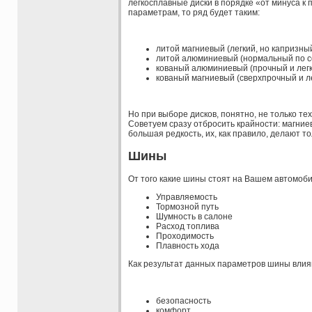
легкосплавные диски в порядке «от минуса к 
параметрам, то ряд будет таким:
литой магниевый (легкий, но капризны
литой алюминиевый (нормальный по со
кованый алюминиевый (прочный и легк
кованый магниевый (сверхпрочный и ле
Но при выборе дисков, понятно, не только те
Советуем сразу отбросить крайности: магниевы
большая редкость, их, как правило, делают т
Шины
От того какие шины стоят на Вашем автомоби
Управляемость
Тормозной путь
Шумность в салоне
Расход топлива
Проходимость
Плавность хода
Как результат данных параметров шины влия
безопасность
комфорт