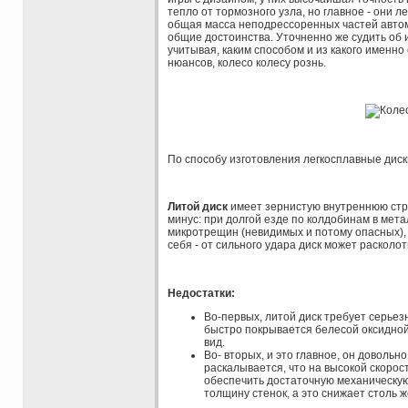
тепло от тормозного узла, но главное - они л
общая масса неподрессоренных частей автомо
общие достоинства. Уточненно же судить об 
учитывая, каким способом и из какого именно 
нюансов, колесо колесу рознь.
По способу изготовления легкосплавные диск
Литой диск
имеет зернистую внутреннюю стру
минус: при долгой езде по колдобинам в мет
микротрещин (невидимых и потому опасных),
себя - от сильного удара диск может расколот
Недостатки:
Во-первых, литой диск требует серьез
быстро покрывается белесой оксидной
вид.
Во- вторых, и это главное, он довольн
раскалывается, что на высокой скорос
обеспечить достаточную механическую
толщину стенок, а это снижает столь 