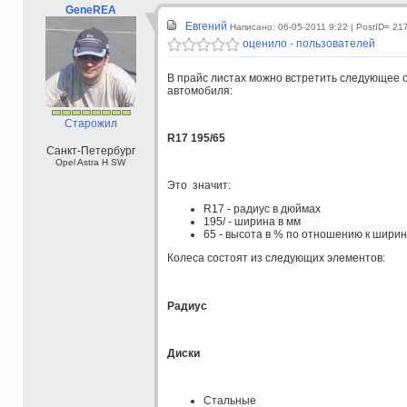
GeneREA
Евгений
Написано: 06-05-2011 9:22
| PostID= 21
оценило - пользователей
В прайс листах можно встретить следующее 
автомобиля:
Старожил
R17 195/65
Санкт-Петербург
Opel Astra H SW
Это значит:
R17 - радиус в дюймах
195/ - ширина в мм
65 - высота в % по отношению к шири
Колеса состоят из следующих элементов:
Радиус
Диски
Стальные