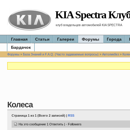
KIA Spectra Клу
клуб владельцев автомобилей KIA SPECTRA
Главная
Статьи
Галереи
Форумы
Города
Бардачок
Форумы
»
База Знаний и F.A.Q. (Часто задаваемые вопросы)
»
Автоликбез
»
Коле
Колеса
Страница 1 из 1 (Всего 2 записей) |
RSS
На это сообщение 1 Ответить | - Followers