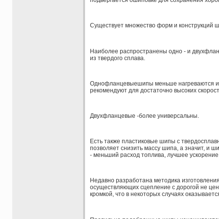
подвергается ошиповке для сохранения хорош
Существует множество форм и конструкций ш
Наиболее распространены одно - и двухфлан
из твердого сплава.
Однофланцевыешипы меньше нагреваются и л
рекомендуют для достаточно высоких скорост
Двухфланцевые -более универсальны.
Есть также пластиковые шипы с твердосплавн
позволяет снизить массу шипа, а значит, и ш
- меньший расход топлива, лучшее ускорение
Недавно разработана методика изготовлени
осуществляющих сцепление с дорогой не центр
кромкой, что в некоторых случаях оказывает