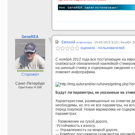
GeneREA
Евгений
ответил(а) -
15-05-2015 9:15
| PostID= 
оценило - пользователей
С
ноября 2012 года все поступающие на евр
снабжаться обновленной наклейкой-стикером
на шинный стикер и содержащие сведения о 
поможет инфографика.
Старожил
Санкт-Петербург
Opel Astra H SW
Будут ли параметры, не указанные на этик
Характеристики, размещенные на этикетке д
необходимы, но это не все параметры, на к
перед покупкой. Новая маркировка не содер
параметрах:
- Торможение на сухой дороге,
-Устойчивость к износу,
— Управляемость на мокрой дороге,
— Комфорт пассажиров (шум внутри автомоб