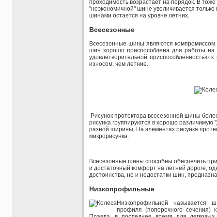
проходимость возрастает на порядок. В тоже
"неэкономичной" шине увеличивается только
шинами остается на уровне летних.
Всесезонные
Всесезонные шины являются компромиссом 
шин хорошо приспособлена для работы на 
удовлетворительной приспособленностью к
износом, чем летние.
Рисунок протектора всесезонной шины боле
рисунка группируются в хорошо различимую "
разной ширины. На элементах рисунка протек
микрорисунка.
Всесезонные шины способны обеспечить при
и достаточный комфорт на летней дороге, од
достоинства, но и недостатки шин, предназна
Низкопрофильные
Низкопрофильной называется ш
профиля (поперечного сечения) 
Правда, в последнее время для легковых