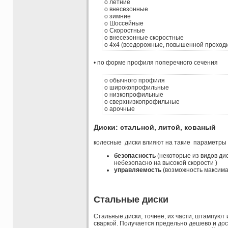
o летние
o внесезонные
o зимние
o Шоссейные
o Скоростные
o внесезонные скоростные
o 4х4 (вседорожные, повышенной проходи
• по форме профиля поперечного сечения
o обычного профиля
o широкопрофильные
o низкопрофильные
o сверхнизкопрофильные
o арочные
Диски: стальной, литой, кованый
колесные диски влияют на такие параметры 
безопасность
(некоторые из видов дис
небезопасно на высокой скорости )
управляемость
(возможность максима
Стальные диски
Стальные диски, точнее, их части, штампуют 
сваркой. Получается предельно дешево и дос