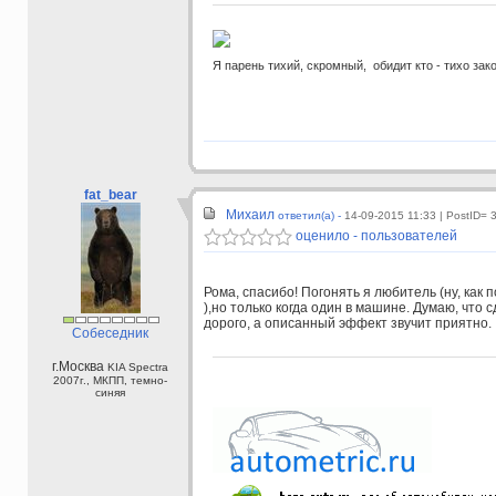
Я парень тихий, скромный, обидит кто - тихо зак
fat_bear
Михаил
ответил(а) -
14-09-2015 11:33
| PostID= 
оценило - пользователей
Рома, спасибо! Погонять я любитель (ну, как п
),но только когда один в машине. Думаю, что 
дорого, а описанный эффект звучит приятно.
Собеседник
г.Москва
KIA Spectra
2007г., МКПП, темно-
синяя