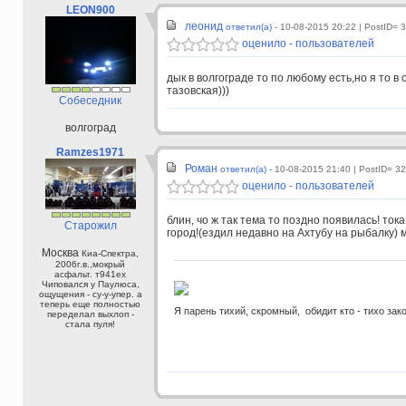
LEON900
леонид
ответил(а) -
10-08-2015 20:22
| PostID= 
оценило - пользователей
дык в волгограде то по любому есть,но я то в 
тазовская)))
Собеседник
волгоград
Ramzes1971
Роман
ответил(а) -
10-08-2015 21:40
| PostID= 3
оценило - пользователей
блин, чо ж так тема то поздно появилась! то
Старожил
город!(ездил недавно на Ахтубу на рыбалку) 
Москва
Киа-Спектра,
2006г.в.,мокрый
асфальт. т941ех
Чиповался у Паулюса,
ощущения - су-у-упер. а
теперь еще полностью
Я парень тихий, скромный, обидит кто - тихо зак
переделал выхлоп -
стала пуля!