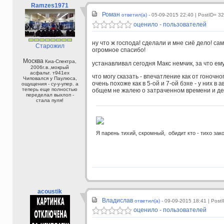
Ramzes1971
Роман
ответил(а) -
05-09-2015 22:40
| PostID= 3
оценило - пользователей
ну что ж господа! сделали и мне сиё дело! сам
Старожил
огромное спасибо!
Москва
Киа-Спектра,
устанавливал сегодня Макс немчик, за что ем
2006г.в.,мокрый
асфальт. т941ех
что могу сказать - впечатление как от гоночно
Чиповался у Паулюса,
очень похоже как в 5-ой и 7-ой бэхе - у них в 
ощущения - су-у-упер. а
теперь еще полностью
общем не жалею о затраченном времени и день
переделал выхлоп -
стала пуля!
Я парень тихий, скромный, обидит кто - тихо зак
acoustik
Владислав
ответил(а) -
09-09-2015 18:41
| Post
оценило - пользователей