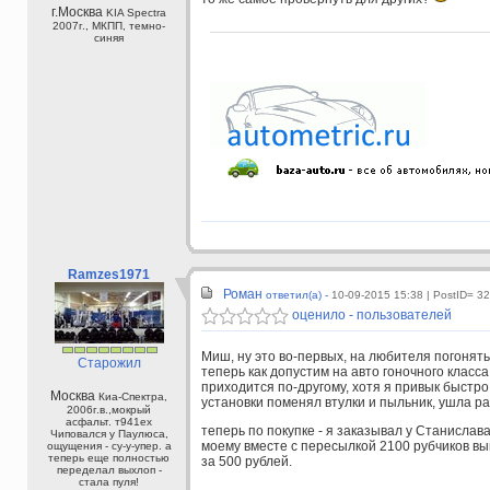
г.Москва
KIA Spectra
2007г., МКПП, темно-
синяя
Ramzes1971
Роман
ответил(а) -
10-09-2015 15:38
| PostID= 3
оценило - пользователей
Миш, ну это во-первых, на любителя погонят
Старожил
теперь как допустим на авто гоночного класс
приходится по-другому, хотя я привык быстро
Москва
Киа-Спектра,
установки поменял втулки и пыльник, ушла р
2006г.в.,мокрый
асфальт. т941ех
теперь по покупке - я заказывал у Станислава
Чиповался у Паулюса,
моему вместе с пересылкой 2100 рубчиков вы
ощущения - су-у-упер. а
теперь еще полностью
за 500 рублей.
переделал выхлоп -
стала пуля!