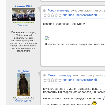
Ramzes1971
Роман
ответил(а) -
09-09-2015 20:26
| PostID= 3
оценило - пользователей
спасибо Владислав! Всё супер!
Старожил
Москва
Киа-Спектра,
2006г.в.,мокрый
асфальт. т941ех
Чиповался у Паулюса,
ощущения - су-у-упер. а
Я парень тихий, скромный, обидит кто - тихо зак
теперь еще полностью
переделал выхлоп -
стала пуля!
fat_bear
Михаил
ответил(а) -
10-09-2015 10:24
| PostID= 
оценило - пользователей
Мужики, вы всё это дело так расхваливаете, 
поставить! Ни сварочного аппарата, ни навык
как вы организовали покупку-доставку-оплату
Собеседник
то же самое провернуть для других?