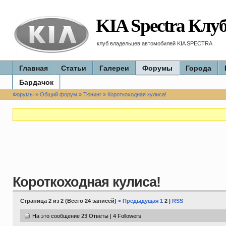
KIA Spectra Клу
клуб владельцев автомобилей KIA SPECTRA
Главная
Статьи
Галереи
Форумы
Города
Бардачок
Форумы
»
Общий форум
»
Тюнинг
»
Короткоходная кулиса!
Короткоходная кулиса!
Страница 2 из 2 (Всего 24 записей)
< Предыдущая
1
2 |
RSS
На это сообщение 23 Ответы | 4 Followers