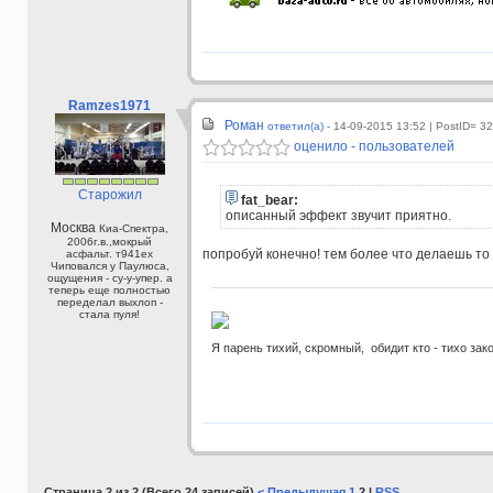
Ramzes1971
Роман
ответил(а) -
14-09-2015 13:52
| PostID= 3
оценило - пользователей
Старожил
fat_bear:
описанный эффект звучит приятно.
Москва
Киа-Спектра,
2006г.в.,мокрый
попробуй конечно! тем более что делаешь то д
асфальт. т941ех
Чиповался у Паулюса,
ощущения - су-у-упер. а
теперь еще полностью
переделал выхлоп -
стала пуля!
Я парень тихий, скромный, обидит кто - тихо зак
Страница 2 из 2 (Всего 24 записей)
< Предыдущая
1
2 |
RSS