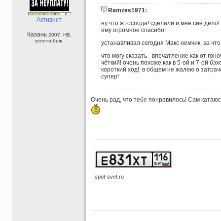
Ramzes1971:
Активист
ну что ж господа! сделали и мне сиё дело! 
ему огромное спасибо!
Казань
2007, НВ,
золото-беж.
устанавливал сегодня Макс немчик, за что
что могу сказать - впечатление как от гон
чёткий! очень похоже как в 5-ой и 7-ой бэх
короткий ход! в общем не жалею о затрач
супер!
Очень рад, что тебе понравилось! Сам катаюс
spot-svet.ru