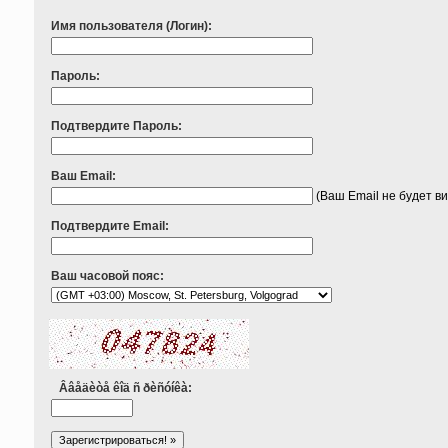
Имя пользователя (Логин):
Пароль:
Подтвердите Пароль:
Ваш Email:
(Ваш Email не будет в
Подтвердите Email:
Ваш часовой пояс:
Ââåäèòå êîä ñ ðèñóíêà: