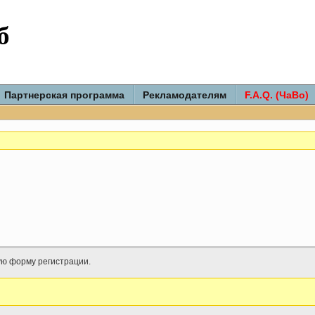
б
Партнерская программа
Рекламодателям
F.A.Q. (ЧаВо)
ую форму регистрации.