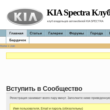
KIA Spectra Клу
клуб владельцев автомобилей KIA SPECTRA
Главная
Статьи
Галереи
Форумы
Города
Бардачок
Home
»
Join
Вступить в Сообщество
Регистрация занимает всего пару минут. Заполните ниже приведенну
Имя пользователя, Email и пароль (обязательны)