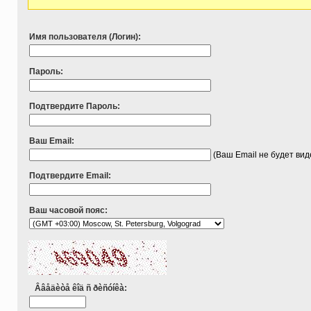
Имя пользователя (Логин):
Пароль:
Подтвердите Пароль:
Ваш Email:
(Ваш Email не будет ви
Подтвердите Email:
Ваш часовой пояс:
Ââåäèòå êîä ñ ðèñóíêà: