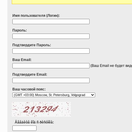
Имя пользователя (Логин):
Пароль:
Подтвердите Пароль:
Ваш Email:
(Ваш Email не будет ви
Подтвердите Email:
Ваш часовой пояс:
Ââåäèòå êîä ñ ðèñóíêà: