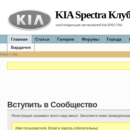
KIA Spectra Клу
клуб владельцев автомобилей KIA SPECTRA
Главная
Статьи
Галереи
Форумы
Города
Бардачок
Home
»
Join
Вступить в Сообщество
Регистрация занимает всего пару минут. Заполните ниже приведенну
Имя пользователя, Email и пароль (обязательны)