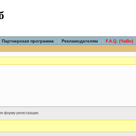
б
Партнерская программа
Рекламодателям
F.A.Q. (ЧаВо)
ую форму регистрации.