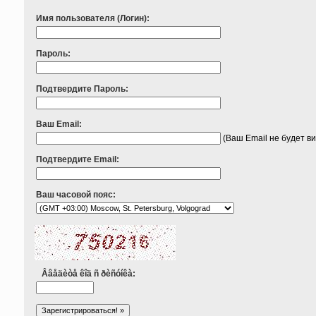
Имя пользователя (Логин):
Пароль:
Подтвердите Пароль:
Ваш Email:
(Ваш Email не будет в
Подтвердите Email:
Ваш часовой пояс:
Ââåäèòå êîä ñ ðèñóíêà: