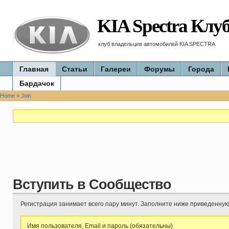
KIA Spectra Клу
клуб владельцев автомобилей KIA SPECTRA
Главная
Статьи
Галереи
Форумы
Города
Бардачок
Home
»
Join
Вступить в Сообщество
Регистрация занимает всего пару минут. Заполните ниже приведенну
Имя пользователя, Email и пароль (обязательны)