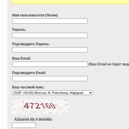
Имя пользователя (Логин):
Пароль:
Подтвердите Пароль:
Ваш Email:
(Ваш Email не будет ви
Подтвердите Email:
Ваш часовой пояс:
Ââåäèòå êîä ñ ðèñóíêà: