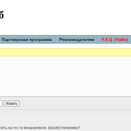
б
Партнерская программа
Рекламодателям
F.A.Q. (ЧаВо)
нять на что то внедорожное. [/quote] Например?