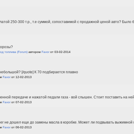
латой 250-300 т.р., т.е суммой, сопоставимой с продажной ценой авто? Было
морозы?
ход топлива
(Forum)
автором
Favor
от 03-02-2014
 небольшой? [/quote] К 70 подбирается плавно
ом
Favor
от 12-02-2013
юченной передаче и нажатой педали газа - вой слышен. Стоит поставить на ней
ом
Favor
от 07-02-2013
робег не дошел еще до замены масла в коробке. Может ли подвывать выжимно
ом
Favor
от 06-02-2013