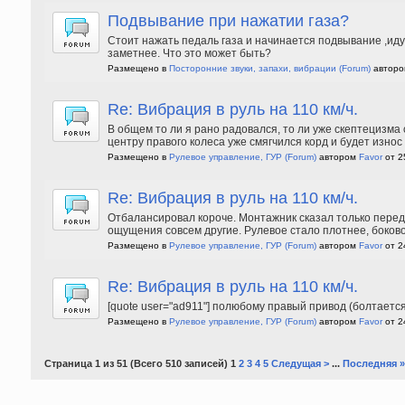
Подвывание при нажатии газа?
Стоит нажать педаль газа и начинается подвывание ,идущ
заметнее. Что это может быть?
Размещено в
Посторонние звуки, запахи, вибрации
(Forum)
автор
Re: Вибрация в руль на 110 км/ч.
В общем то ли я рано радовался, то ли уже скептецизма
центру правого колеса уже смягчился корд и будет износ 
Размещено в
Рулевое управление, ГУР
(Forum)
автором
Favor
от 2
Re: Вибрация в руль на 110 км/ч.
Отбалансировал короче. Монтажник сказал только передн
ощущения совсем другие. Рулевое стало плотнее, боково
Размещено в
Рулевое управление, ГУР
(Forum)
автором
Favor
от 2
Re: Вибрация в руль на 110 км/ч.
[quote user="ad911"] полюбому правый привод (болтаетс
Размещено в
Рулевое управление, ГУР
(Forum)
автором
Favor
от 2
Страница 1 из 51 (Всего 510 записей) 1
2
3
4
5
Следущая >
...
Последняя »