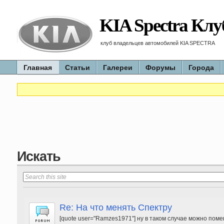
KIA Spectra Клу
клуб владельцев автомобилей KIA SPECTRA
Главная
Статьи
Галереи
Форумы
Города
Искать
Re: На что менять Спектру
[quote user="Ramzes1971"] ну в таком случае можно поме