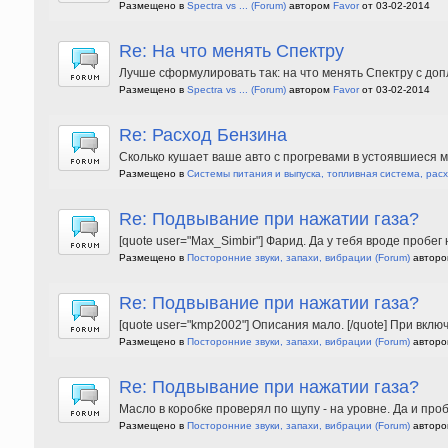
Размещено в
Spectra vs ...
(Forum)
автором
Favor
от 03-02-2014
Re: На что менять Спектру
Лучше сформулировать так: на что менять Спектру с доп
Размещено в
Spectra vs ...
(Forum)
автором
Favor
от 03-02-2014
Re: Расход Бензина
Сколько кушает ваше авто с прогревами в устоявшиеся 
Размещено в
Системы питания и выпуска, топливная система, рас
Re: Подвывание при нажатии газа?
[quote user="Max_Simbir"] Фарид. Да у тебя вроде пробег
Размещено в
Посторонние звуки, запахи, вибрации
(Forum)
автор
Re: Подвывание при нажатии газа?
[quote user="kmp2002"] Описания мало. [/quote] При вкл
Размещено в
Посторонние звуки, запахи, вибрации
(Forum)
автор
Re: Подвывание при нажатии газа?
Масло в коробке проверял по щупу - на уровне. Да и п
Размещено в
Посторонние звуки, запахи, вибрации
(Forum)
автор