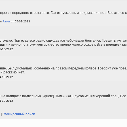
ее из переднего отсека авто. Газ отпускаешь и подвывания нет. Все это со с
ом
Favor
от 05-02-2013
 столько. При езде все равно ощущается небольшая болтанка. Грешить тут уже
идти именно по этому контуру, естественно колесо сожрет. Все в порядке - ры
5-10-2012
ие. Был дисбаланс, особенно на правом переднем колесе. Говорит уже повело 
й раскачки нет.
4-10-2012
я на шлицах в подвесном). [/quote] Пыльники шрусов менял хороший спец. Все
4-10-2012
|
Расширенный поиск