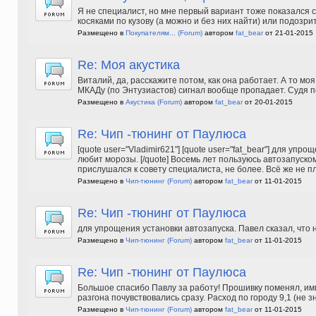
Я не специалист, но мне первый вариант тоже показался с
косяками по кузову (а можно и без них найти) или подозр
Размещено в
Покупателям...
(Forum)
автором
fat_bear
от 21-01-2015
Re: Моя акустика
Виталий, да, расскажите потом, как она работает. А то мо
МКАДу (по Энтузиастов) сигнал вообще пропадает. Судя по
Размещено в
Акустика
(Forum)
автором
fat_bear
от 20-01-2015
Re: Чип -тюнинг от Паулюса
[quote user="Vladimir621"] [quote user="fat_bear"] для уп
любит морозы. [/quote] Восемь лет пользуюсь автозапуском 
прислушался к совету специалиста, не более. Всё же не п
Размещено в
Чип-тюнинг
(Forum)
автором
fat_bear
от 11-01-2015
Re: Чип -тюнинг от Паулюса
для упрощения установки автозапуска. Павел сказал, что
Размещено в
Чип-тюнинг
(Forum)
автором
fat_bear
от 11-01-2015
Re: Чип -тюнинг от Паулюса
Большое спасибо Павлу за работу! Прошивку поменял, им
разгона почувствовались сразу. Расход по городу 9,1 (не 
Размещено в
Чип-тюнинг
(Forum)
автором
fat_bear
от 11-01-2015