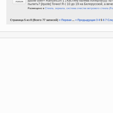
[quote user="Ramzes1971"] Кастяну халява попёрла!)))) Ты
пылить? [/quote] Точно! Я с 10 до 19 на Белорусской, а ве
Размещено в
Стекла, зеркала, система очистки ветрового стекла
(Fo
Страница 5 из 8 (Всего 77 записей)
« Первая
...
< Предыдущая
3
4
5
6
7
Сле