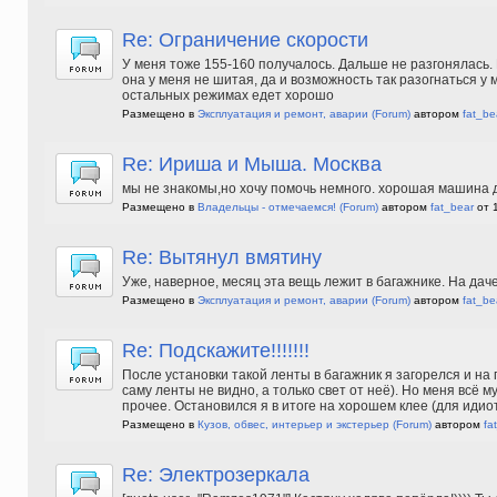
Re: Ограничение скорости
У меня тоже 155-160 получалось. Дальше не разгонялась. П
она у меня не шитая, да и возможность так разогнаться у 
остальных режимах едет хорошо
Размещено в
Эксплуатация и ремонт, аварии
(Forum)
автором
fat_be
Re: Ириша и Мыша. Москва
мы не знакомы,но хочу помочь немного. хорошая машина д
Размещено в
Владельцы - отмечаемся!
(Forum)
автором
fat_bear
от 
Re: Вытянул вмятину
Уже, наверное, месяц эта вещь лежит в багажнике. На дач
Размещено в
Эксплуатация и ремонт, аварии
(Forum)
автором
fat_be
Re: Подскажите!!!!!!!
После установки такой ленты в багажник я загорелся и на 
саму ленты не видно, а только свет от неё). Но меня всё м
прочее. Остановился я в итоге на хорошем клее (для идио
Размещено в
Кузов, обвес, интерьер и экстерьер
(Forum)
автором
fa
Re: Электрозеркала