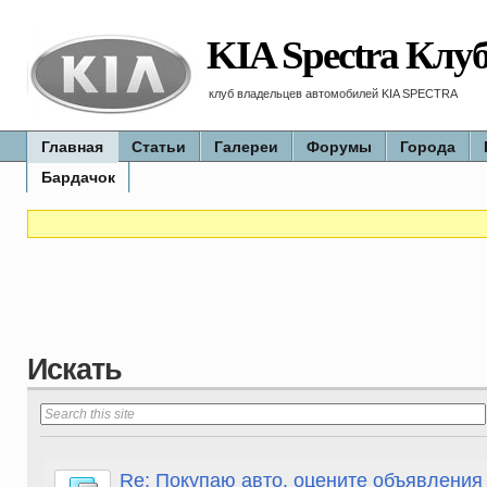
KIA Spectra Клу
клуб владельцев автомобилей KIA SPECTRA
Главная
Статьи
Галереи
Форумы
Города
Бардачок
Искать
Re: Покупаю авто, оцените объявления