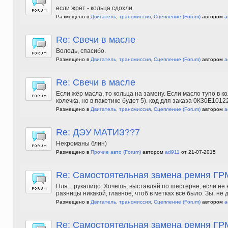
если жрёт - кольца сдохли.
Размещено в
Двигатель, трансмиссия, Сцепление
(Forum)
автором
a
Re: Свечи в масле
Володь, спасибо.
Размещено в
Двигатель, трансмиссия, Сцепление
(Forum)
автором
a
Re: Свечи в масле
Если жёр масла, то кольца на замену. Если масло тупо в 
колечка, но в пакетике будет 5). код для заказа 0К30Е1012
Размещено в
Двигатель, трансмиссия, Сцепление
(Forum)
автором
a
Re: ДЭУ МАТИЗ??7
Некроманы блин)
Размещено в
Прочие авто
(Forum)
автором
ad911
от 21-07-2015
Re: Самостоятельная замена ремня ГРМ
Пля... рукалицо. Хочешь, выставляй по шестерне, если не
разницы никакой, главное, чтоб в метках всё было. Зы: не д
Размещено в
Двигатель, трансмиссия, Сцепление
(Forum)
автором
a
Re: Самостоятельная замена ремня ГРМ