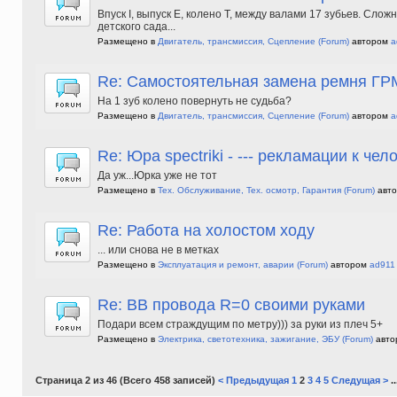
Впуск I, выпуск E, колено T, между валами 17 зубьев. Сло
детского сада...
Размещено в
Двигатель, трансмиссия, Сцепление
(Forum)
автором
a
Re: Самостоятельная замена ремня ГРМ
На 1 зуб колено повернуть не судьба?
Размещено в
Двигатель, трансмиссия, Сцепление
(Forum)
автором
a
Re: Юра spectriki - --- рекламации к чело
Да уж...Юрка уже не тот
Размещено в
Тех. Обслуживание, Тех. осмотр, Гарантия
(Forum)
авт
Re: Работа на холостом ходу
... или снова не в метках
Размещено в
Эксплуатация и ремонт, аварии
(Forum)
автором
ad911
Re: ВВ провода R=0 своими руками
Подари всем страждущим по метру))) за руки из плеч 5+
Размещено в
Электрика, светотехника, зажигание, ЭБУ
(Forum)
авто
Страница 2 из 46 (Всего 458 записей)
< Предыдущая
1
2
3
4
5
Следущая >
..