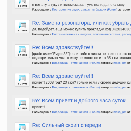
я вот эту штуку литолом смазал, уже полгода не слышу
Размещено в
Посторонние звуки, запахи, вибрации
(Forum)
автором
Re: Замена резонатора, или как убрать
да, подойдет. еще можно купить прокладку, код 0K203403
Размещено в
Системы питания и выпуска, топливная система, расхо
Re: Всем здравствуйте!!!
[quote user="Evgen88"] если тебе в жизни не везет то это не
подозрительно мал. я езжу не много но и то 85 т.км. машин
Размещено в
Владельцы - отмечаемся!
(Forum)
автором
maks_pm
от 
Re: Всем здравствуйте!!!
привет! 2008 год? 23 т.км? только если у своего дедушки к
Размещено в
Владельцы - отмечаемся!
(Forum)
автором
maks_pm
от 
Re: Всем привет и доброго часа суток!
привет!
Размещено в
Владельцы - отмечаемся!
(Forum)
автором
maks_pm
от 
Re: Сильный скрип спереди