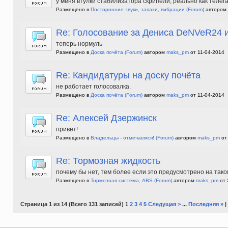
у меня втулки стабилизатора скрипели, реально как телег
Размещено в
Посторонние звуки, запахи, вибрации
(Forum)
автором
Re: Голосование за Дениса DeNVeR24 и
теперь нормуль
Размещено в
Доска почёта
(Forum)
автором
maks_pm
от 11-04-2014
Re: Кандидатуры на доску почёта
не работает голосовалка.
Размещено в
Доска почёта
(Forum)
автором
maks_pm
от 11-04-2014
Re: Алексей Дзержинск
привет!
Размещено в
Владельцы - отмечаемся!
(Forum)
автором
maks_pm
от 
Re: Тормозная жидкость
почему бы нет, тем более если это предусмотрено на тако
Размещено в
Тормозная система, ABS
(Forum)
автором
maks_pm
от 
Страница 1 из 14 (Всего 131 записей) 1
2
3
4
5
Следущая >
...
Последняя »
|