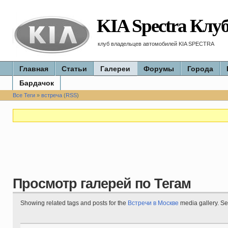
KIA Spectra Клу
клуб владельцев автомобилей KIA SPECTRA
Главная
Статьи
Галереи
Форумы
Города
Бардачок
Все Теги
»
встреча
(
RSS
)
Просмотр галерей по Тегам
Showing related tags and posts for the
Встречи в Москве
media gallery. S