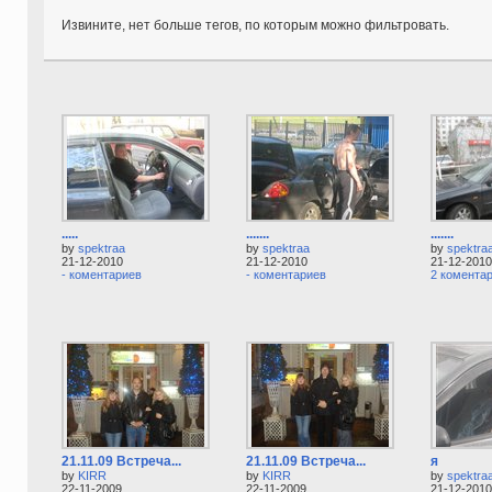
Извините, нет больше тегов, по которым можно фильтровать.
.....
.......
.......
by
spektraa
by
spektraa
by
spektra
21-12-2010
21-12-2010
21-12-2010
- коментариев
- коментариев
2 комента
21.11.09 Встреча...
21.11.09 Встреча...
я
by
KIRR
by
KIRR
by
spektra
22-11-2009
22-11-2009
21-12-2010