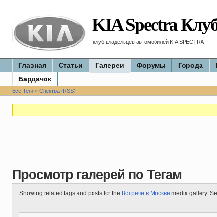
KIA Spectra Клу
клуб владельцев автомобилей KIA SPECTRA
Главная
Статьи
Галереи
Форумы
Города
Бардачок
Все Теги
»
Спектра
(
RSS
)
Просмотр галерей по Тегам
Showing related tags and posts for the
Встречи в Москве
media gallery. S