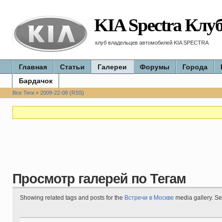
KIA Spectra Клу
клуб владельцев автомобилей KIA SPECTRA
Главная
Статьи
Галереи
Форумы
Города
Бардачок
Все Теги
»
2009-22-08
(
RSS
)
Просмотр галерей по Тегам
Showing related tags and posts for the
Встречи в Москве
media gallery. S