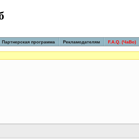
б
Партнерская программа
Рекламодателям
F.A.Q. (ЧаВо)