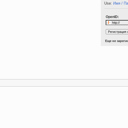
Use:
Имя / П
OpenID:
Еще не зарег