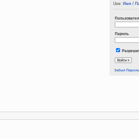
Use:
Имя / П
Пользовате
Пароль
Разрешит
Забыл Парол