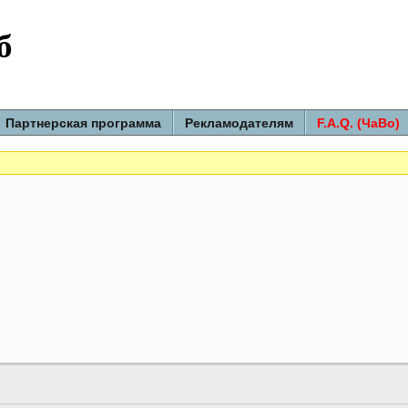
б
Партнерская программа
Рекламодателям
F.A.Q. (ЧаВо)