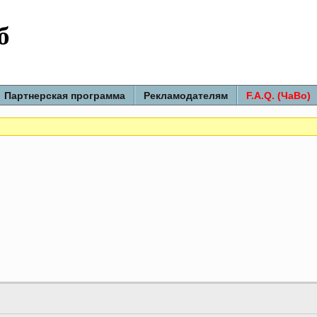
б
Партнерская программа
Рекламодателям
F.A.Q. (ЧаВо)