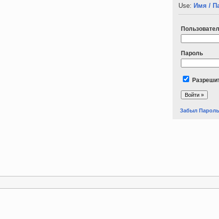
Use:
Имя / П
Пользовате
Пароль
Разрешит
Забыл Парол