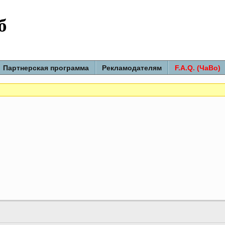
б
Партнерская программа
Рекламодателям
F.A.Q. (ЧаВо)