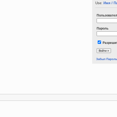
Use:
Имя / П
Пользовате
Пароль
Разрешит
Забыл Парол