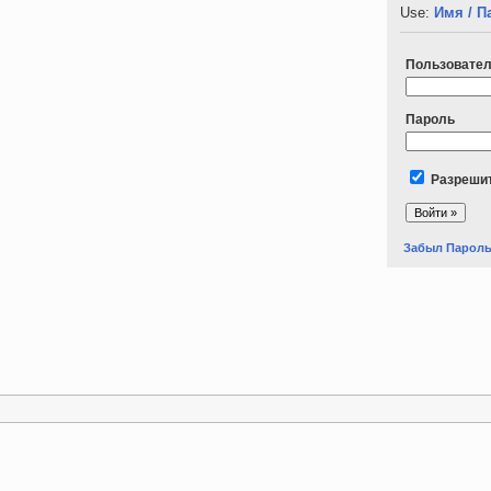
Use:
Имя / П
Пользовате
Пароль
Разрешит
Забыл Парол