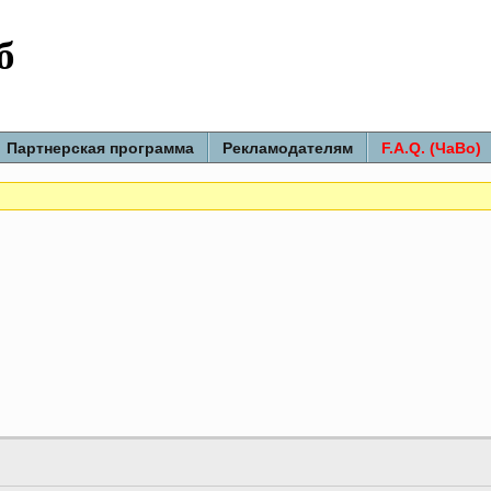
б
Партнерская программа
Рекламодателям
F.A.Q. (ЧаВо)