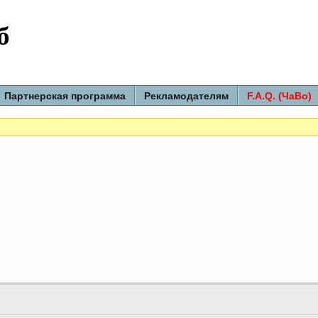
б
Партнерская программа
Рекламодателям
F.A.Q. (ЧаВо)