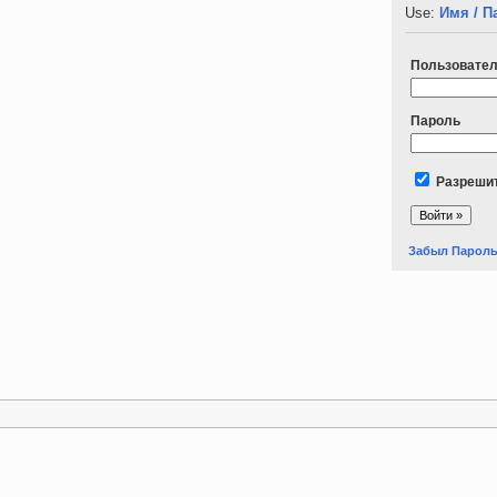
Use:
Имя / П
Пользовате
Пароль
Разрешит
Забыл Парол