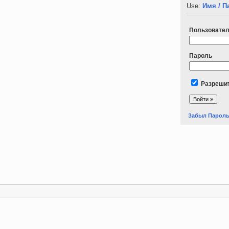
Use:
Имя / П
Пользовате
Пароль
Разрешит
Забыл Парол