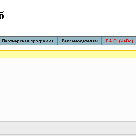
б
Партнерская программа
Рекламодателям
F.A.Q. (ЧаВо)