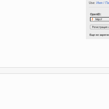
Use:
Имя / П
OpenID:
Еще не зарег