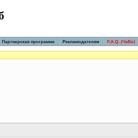
б
Партнерская программа
Рекламодателям
F.A.Q. (ЧаВо)